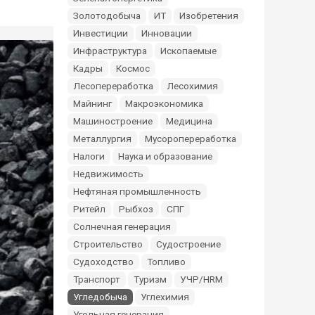
Золотодобыча
ИТ
Изобретения
Инвестиции
Инновации
Инфраструктура
Ископаемые
Кадры
Космос
Лесопереработка
Лесохимия
Майнинг
Макроэкономика
Машиностроение
Медицина
Металлургия
Мусоропереработка
Налоги
Наука и образование
Недвижимость
Нефтяная промышленность
Ритейл
Рыбхоз
СПГ
Солнечная генерация
Строительство
Судостроение
Судоходство
Топливо
Транспорт
Туризм
УЧР/HRM
Угледобыча
Углехимия
Угольная генерация