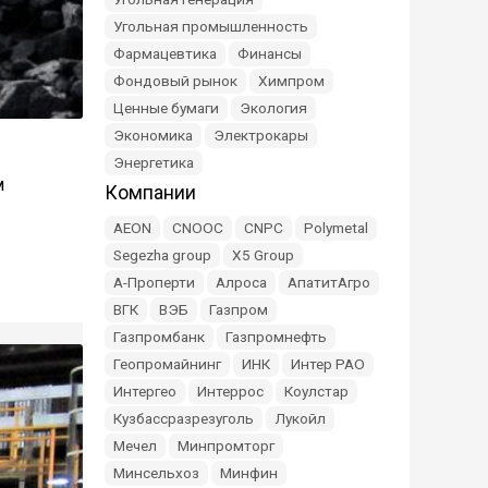
Угольная промышленность
Фармацевтика
Финансы
Фондовый рынок
Химпром
Ценные бумаги
Экология
Экономика
Электрокары
Энергетика
м
Компании
AEON
CNOOC
CNPC
Polymetal
Segezha group
X5 Group
А-Проперти
Алроса
АпатитАгро
ВГК
ВЭБ
Газпром
Газпромбанк
Газпромнефть
Геопромайнинг
ИНК
Интер РАО
Интергео
Интеррос
Коулстар
Кузбассразрезуголь
Лукойл
Мечел
Минпромторг
Минсельхоз
Минфин