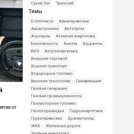
Сухой Лог
Транссиб
Темы
E-commerce
Авиаперевозки
Авиастроение
Автопром
Агропром
Атомная энергетика
Безопасность
Биотех
Бюджеты
ВИЭ
Ветроэнергетика
Внешняя торговля
Водный транспорт
Водородное топливо
Высокие технологии
Газификация
Газовая генерация
й
Газовая промышленность
Газомоторное топливо
ятия от
Геологоразведка
Гидроэнергетика
Грузоперевозки
Драгметаллы
ЖКХ
Железные дороги
Зелёная энергетика