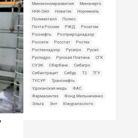
Минэкономразвития
Минэнерго
ННК-Ойл
Новатэк
Норникель
Полиметалл
Полюс
Почта России
РЖД
Росатом
Роснефть
Росприроднадзор
Россети
Росстат
Ростех
Ростехнадзор
Русагро
Русал
Русгидро
Русская Платина
СГК
СУЭК
Сбербанк
Сибагро
Сибантрацит
Сибур
Т2
ТГУ
ТУСУР
Транснефть
Удоканская медь
ФАС
Фармасинтез
Фонд Мельниченко
Эльга
Эн+
Южуралзолото
у