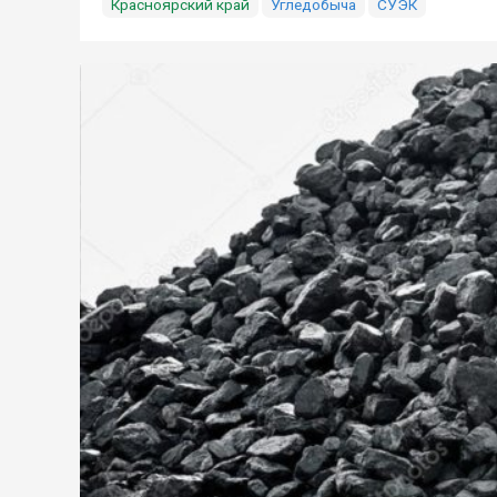
Красноярский край
Угледобыча
СУЭК