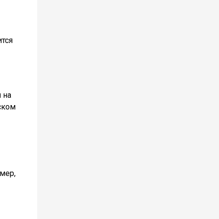
ится
 на
ском
мер,