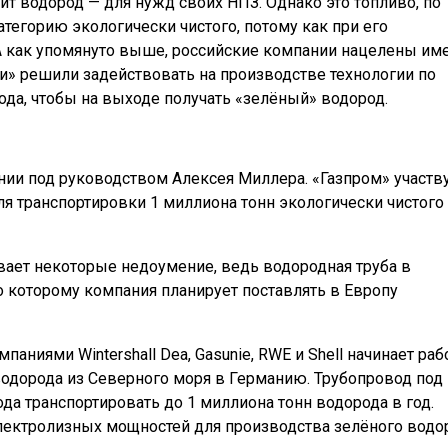
ит водород — для нужд своих НПЗ. Однако это топливо, по
атегорию экологически чистого, потому как при его
А как упомянуто выше, российские компании нацелены им
и» решили задействовать на производстве технологии по
ода, чтобы на выходе получать «зелёный» водород.
ии под руководством Алексея Миллера. «Газпром» участву
ля транспортировки 1 миллиона тонн экологически чистого
вает некоторые недоумение, ведь водородная труба в
о которому компания планирует поставлять в Европу
паниями Wintershall Dea, Gasunie, RWE и Shell начинает раб
водорода из Северного моря в Германию. Трубопровод под
да транспортировать до 1 миллиона тонн водорода в год.
электролизных мощностей для производства зелёного водо