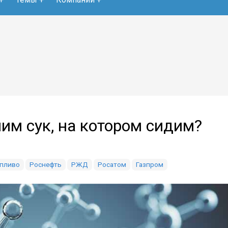
им сук, на котором сидим?
опливо
Роснефть
РЖД
Росатом
Газпром