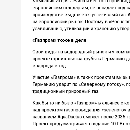
Компания Игоря Сечина и без того производ
европейским стандартам, не попадает под к
производстве выделяется углекислый газ. 
на европейский рынок. Поэтому в «Роснефт
улавливанию, утилизации и хранению углер
«Газпром» тоже в деле
Свои виды на водородный рынок и у компан
проекте строительства трубы в Германию д
водорода в год.
Участие «Газпрома» в таких проектам вызы
Германию ударит по «Северному потоку», п
традиционный природный газ.
Как бы то ни было «Газпром» в альянсе с ком
над проектом газопровода для «зелёного» 
названием AquaDuctus сможет после 2035 го
Проект предусматривает создание 10 ГВт 