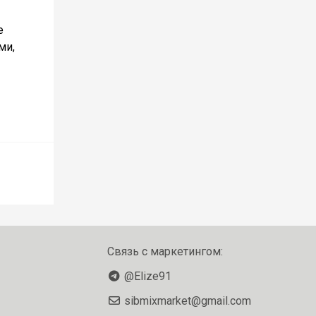
е
ми,
Связь с маркетингом:
@Elize91
sibmixmarket@gmail.com