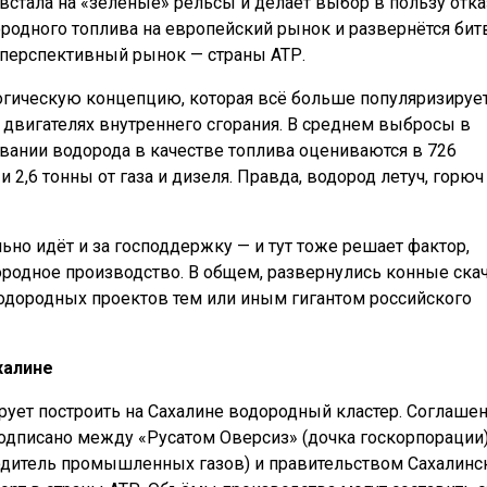
 встала на «зелёные» рельсы и делает выбор в пользу отка
ородного топлива на европейский рынок и развернётся бит
перспективный рынок — страны АТР.
огическую концепцию, которая всё больше популяризирует
в двигателях внутреннего сгорания. В среднем выбросы в
вании водорода в качестве топлива оцениваются в 726
 2,6 тонны от газа и дизеля. Правда, водород летуч, горюч
о идёт и за господдержку — и тут тоже решает фактор,
ородное производство. В общем, развернулись конные ска
 водородных проектов тем или иным гигантом российского
халине
рует построить на Сахалине водородный кластер. Соглашен
одписано между «Русатом Оверсиз» (дочка госкорпорации)
водитель промышленных газов) и правительством Сахалинс