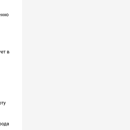
енно
ет в
оту
рода