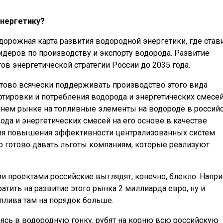
энергетику?
 дорожная карта развития водородной энергетики, где став
деров по производству и экспорту водорода. Развитие
ов энергетической стратегии России до 2035 года.
отово всячески поддерживать производство этого вида
ртировки и потребления водорода и энергетических смесей
еннем рынке на топливные элементы на водороде в россий
ода и энергетических смесей на его основе в качестве
для повышения эффективности централизованных систем
во готово давать льготы компаниям, которые реализуют
 проектами российские выглядят, конечно, блекло. Напри
тить на развитие этого рынка 2 миллиарда евро, ну и
плива там на порядок больше.
аясь в водородную гонку, рубят на корню всю российскую