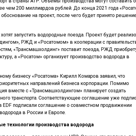
порт в страны АТР. Объёмы производства могут составить о
олее чем 200 миллиардов рублей. До конца 2021 года «Роса
обоснование на проект, после чего будет принято решение
 хотят запустить водородные поезда. Проект будет реализ
лдингом», РЖД и «Росатомом» в кооперации с правительс
остям, «Трансмашхолдинг» поставит поезда, РЖД приобрету
туру, а «Росатом» организует производство водорода в
ному бизнесу «Росатома» Кирилл Комаров заявил, что
приоритетных направлений бизнеса корпорации. Помимо
ация вместе с «Трансмашхолдингом» планирует создать
ного транспорта. Соответствующее соглашение уже подпис
па EDF подписали соглашение о совместном продвижении
водорода в России и Европе.
ые технологии производства водорода