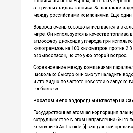
топлива является Европа, которая уверенно
от грязных видов топлива. За поставки вод
между российскими компаниями. Ещё один 
Водород очень хорошо вписывается в экол
мире. Он используется в качестве топлива 
атмосферу диоксида углерода при использо
килограммов на 100 километров против 2,3 и
взрывоопасен, но это уже второй вопрос.
Соревнование между компаниями параллельн
насколько быстро они смогут наладить вод
и это видно по частоте новостей о запуске
госбизнеса.
Росатом и его водородный кластер на Са
Государственная атомная корпорация плани
сотрудничестве в этом направлении было п
компанией Air Liquide (французский произ