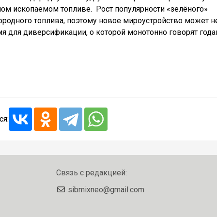
ном ископаемом топливе.
Рост популярности «зелёного»
дородного топлива, поэтому новое мироустройство может н
мя для диверсификации, о которой монотонно говорят года
ся:
Связь с редакцией:
sibmixneo@gmail.com