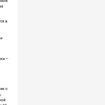
зала
ва
ся в
 и
чки —
ие о
,
кой