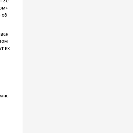
т 30
том»
 об
ован
твом
т их
ано.