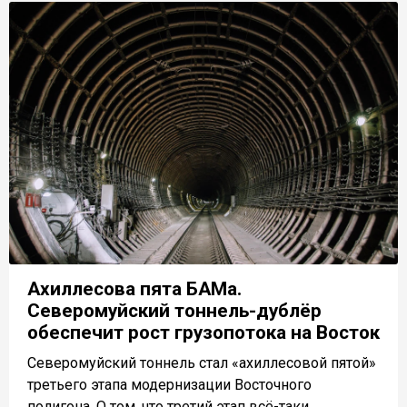
Ахиллесова пята БАМа.
Северомуйский тоннель-дублёр
обеспечит рост грузопотока на Восток
Северомуйский тоннель стал «ахиллесовой пятой»
третьего этапа модернизации Восточного
полигона. О том, что третий этап всё-таки