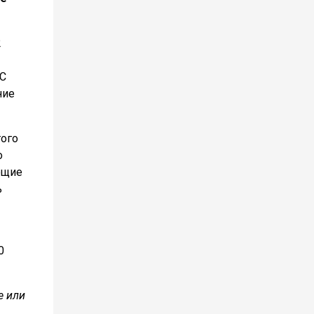
2
ЭС
ние
того
о
ющие
ь
0
е или