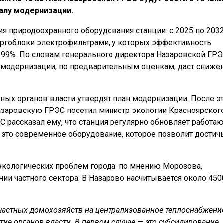
чалу модернизации.
я природоохранного оборудования станции: с 2025 по 203
ергоблоки электрофильтрами, у которых эффективность
 99%. По словам генерального директора Назаровской ГР
модернизации, по предварительным оценкам, даст сниже
ных органов власти утвердят план модернизации. После э
Назаровскую ГРЭС посетил министр экологии Красноярског
С рассказал ему, что станция регулярно обновляет работа
это современное оборудование, которое позволит достич
экологических проблем города: по мнению Морозова,
ии частного сектора. В Назарово насчитывается около 450
частных домохозяйств на централизованное теплоснабжени
стие органов власти. В первом случае — это субсидирование