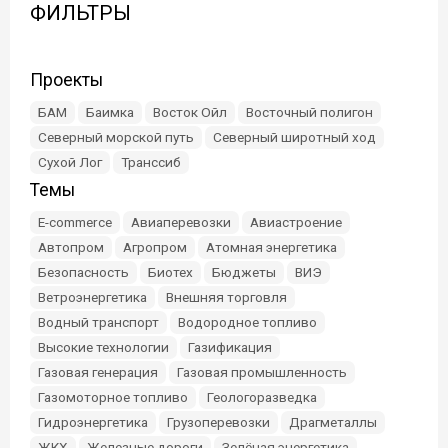
ФИЛЬТРЫ
Проекты
БАМ
Баимка
Восток Ойл
Восточный полигон
Северный морской путь
Северный широтный ход
Сухой Лог
Транссиб
Темы
E-commerce
Авиаперевозки
Авиастроение
Автопром
Агропром
Атомная энергетика
Безопасность
Биотех
Бюджеты
ВИЭ
Ветроэнергетика
Внешняя торговля
Водный транспорт
Водородное топливо
Высокие технологии
Газификация
Газовая генерация
Газовая промышленность
Газомоторное топливо
Геологоразведка
Гидроэнергетика
Грузоперевозки
Драгметаллы
ЖКХ
Железные дороги
Зелёная энергетика