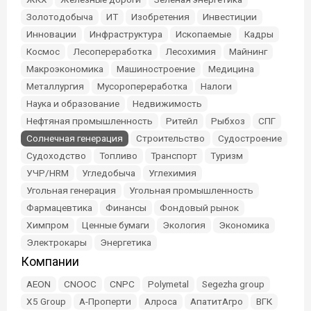
Золотодобыча
ИТ
Изобретения
Инвестиции
Инновации
Инфраструктура
Ископаемые
Кадры
Космос
Лесопереработка
Лесохимия
Майнинг
Макроэкономика
Машиностроение
Медицина
Металлургия
Мусоропереработка
Налоги
Наука и образование
Недвижимость
Нефтяная промышленность
Ритейл
Рыбхоз
СПГ
Солнечная генерация
Строительство
Судостроение
Судоходство
Топливо
Транспорт
Туризм
УЧР/HRM
Угледобыча
Углехимия
Угольная генерация
Угольная промышленность
Фармацевтика
Финансы
Фондовый рынок
Химпром
Ценные бумаги
Экология
Экономика
Электрокары
Энергетика
Компании
AEON
CNOOC
CNPC
Polymetal
Segezha group
X5 Group
А-Проперти
Алроса
АпатитАгро
ВГК