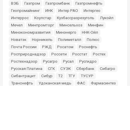
ВЭБ
Газпром
Газпромбанк
Газпромнефть
Геопромайнинг
ИНК
Интер РАО
Интергео
Интеррос
Коулстар
Кузбассразрезуголь
Лукойл
Мечел
Минпромторг
Минсельхоз
Минфин
Минэкономразвития
Минэнерго
ННК-Ойл
Новатэк
Норникель
Полиметалл
Полюс
Почта России
РЖД
Росатом
Роснефть
Росприроднадзор
Россети
Росстат
Ростех
Ростехнадзор
Русагро
Русал
Русгидро
Русская Платина
СГК
СУЭК
Сбербанк
Сибагро
Сибантрацит
Сибур
Т2
ТГУ
ТУСУР
Транснефть
Удоканская медь
ФАС
Фармасинтез
Фонд Мельниченко
Эльга
Эн+
Южуралзолото
О проекте