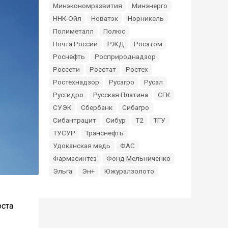
Минэкономразвития
Минэнерго
ННК-Ойл
Новатэк
Норникель
Полиметалл
Полюс
Почта России
РЖД
Росатом
Роснефть
Росприроднадзор
Россети
Росстат
Ростех
Ростехнадзор
Русагро
Русал
Русгидро
Русская Платина
СГК
СУЭК
Сбербанк
Сибагро
Сибантрацит
Сибур
Т2
ТГУ
ТУСУР
Транснефть
Удоканская медь
ФАС
Фармасинтез
Фонд Мельниченко
Эльга
Эн+
Южуралзолото
оста