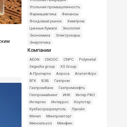
Угольная промышленность
Фармацевтика
Финансы
Фондовый рынок
Химпром
Ценные бумаги
Экология
Экономика
Электрокары
ьским
Энергетика
Компании
AEON
CNOOC
CNPC
Polymetal
Segezha group
X5 Group
А-Проперти
Алроса
АпатитАгро
ВГК
ВЭБ
Газпром
Газпромбанк
Газпромнефть
Геопромайнинг
ИНК
Интер РАО
Интергео
Интеррос
Коулстар
Кузбассразрезуголь
Лукойл
Мечел
Минпромторг
Минсельхоз
Минфин