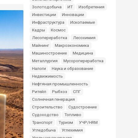
Золотодобыча
ИТ
Изобретения
Инвестиции
Инновации
Инфраструктура
Ископаемые
Кадры
Космос
Лесопереработка
Лесохимия
Майнинг
Макроэкономика
Машиностроение
Медицина
Металлургия
Мусоропереработка
Налоги
Наука и образование
Недвижимость
Нефтяная промышленность
Ритейл
Рыбхоз
СПГ
Солнечная генерация
Строительство
Судостроение
Судоходство
Топливо
Транспорт
Туризм
УЧР/HRM
Угледобыча
Углехимия
Угольная генерация