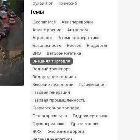
Сухой Лог
Транссиб
Темы
E-commerce
Авиаперевозки
Авиастроение
Автопром
Агропром
Атомная энергетика
Безопасность
Биотех
Бюджеты
ВИЭ
Ветроэнергетика
Внешняя торговля
Водный транспорт
Водородное топливо
Высокие технологии
Газификация
Газовая генерация
Газовая промышленность
Газомоторное топливо
Геологоразведка
Гидроэнергетика
Грузоперевозки
Драгметаллы
ЖКХ
Железные дороги
Зелёная энергетика