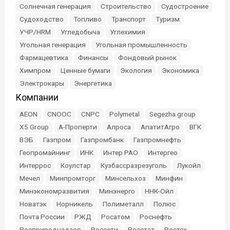
Солнечная генерация
Строительство
Судостроение
Судоходство
Топливо
Транспорт
Туризм
УЧР/HRM
Угледобыча
Углехимия
Угольная генерация
Угольная промышленность
Фармацевтика
Финансы
Фондовый рынок
Химпром
Ценные бумаги
Экология
Экономика
Электрокары
Энергетика
Компании
AEON
CNOOC
CNPC
Polymetal
Segezha group
X5 Group
А-Проперти
Алроса
АпатитАгро
ВГК
ВЭБ
Газпром
Газпромбанк
Газпромнефть
Геопромайнинг
ИНК
Интер РАО
Интергео
Интеррос
Коулстар
Кузбассразрезуголь
Лукойл
Мечел
Минпромторг
Минсельхоз
Минфин
Минэкономразвития
Минэнерго
ННК-Ойл
Новатэк
Норникель
Полиметалл
Полюс
Почта России
РЖД
Росатом
Роснефть
Росприроднадзор
Россети
Росстат
Ростех