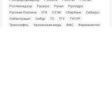
Ростехнадзор
Русагро
Русал
Русгидро
Русская Платина
СГК
СУЭК
Сбербанк
Сибагро
Сибантрацит
Сибур
Т2
ТГУ
ТУСУР
Транснефть
Удоканская медь
ФАС
Фармасинтез
Фонд Мельниченко
Эльга
Эн+
Южуралзолото
О проекте
Партнерам и инвесторам
Редакция
Связь с редакцией:
sibmixneo@gmail.com
Связь с маркетингом: