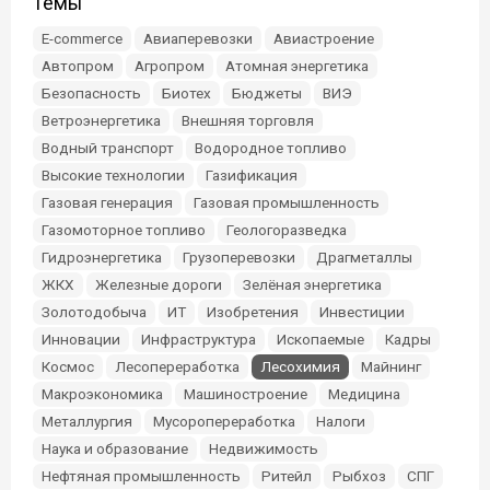
Темы
E-commerce
Авиаперевозки
Авиастроение
Автопром
Агропром
Атомная энергетика
Безопасность
Биотех
Бюджеты
ВИЭ
Ветроэнергетика
Внешняя торговля
Водный транспорт
Водородное топливо
Высокие технологии
Газификация
Газовая генерация
Газовая промышленность
Газомоторное топливо
Геологоразведка
Гидроэнергетика
Грузоперевозки
Драгметаллы
ЖКХ
Железные дороги
Зелёная энергетика
Золотодобыча
ИТ
Изобретения
Инвестиции
Инновации
Инфраструктура
Ископаемые
Кадры
Космос
Лесопереработка
Лесохимия
Майнинг
Макроэкономика
Машиностроение
Медицина
Металлургия
Мусоропереработка
Налоги
Наука и образование
Недвижимость
Нефтяная промышленность
Ритейл
Рыбхоз
СПГ