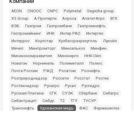
Компании
AEON
CNOOC
CNPC
Polymetal
Segezha group
X5 Group
А-Проперти
Алроса
АпатитАгро
ВГК
ВЭБ
Газпром
Газпромбанк
Газпромнефть
Геопромайнинг
ИНК
Интер РАО
Интергео
Интеррос
Коулстар
Кузбассразрезуголь
Лукойл
Мечел
Минпромторг
Минсельхоз
Минфин
Минэкономразвития
Минэнерго
ННК-Ойл
Новатэк
Норникель
Полиметалл
Полюс
Почта России
РЖД
Росатом
Роснефть
Росприроднадзор
Россети
Росстат
Ростех
Ростехнадзор
Русагро
Русал
Русгидро
Русская Платина
СГК
СУЭК
Сбербанк
Сибагро
Сибантрацит
Сибур
Т2
ТГУ
ТУСУР
Транснефть
Удоканская медь
ФАС
Фармасинтез
Фонд Мельниченко
Эльга
Эн+
Южуралзолото