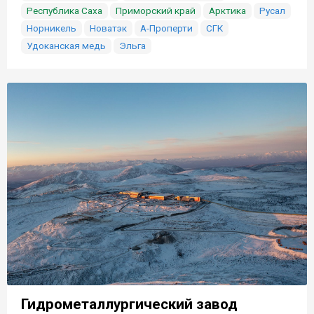
Республика Саха
Приморский край
Арктика
Русал
Норникель
Новатэк
А-Проперти
СГК
Удоканская медь
Эльга
Гидрометаллургический завод