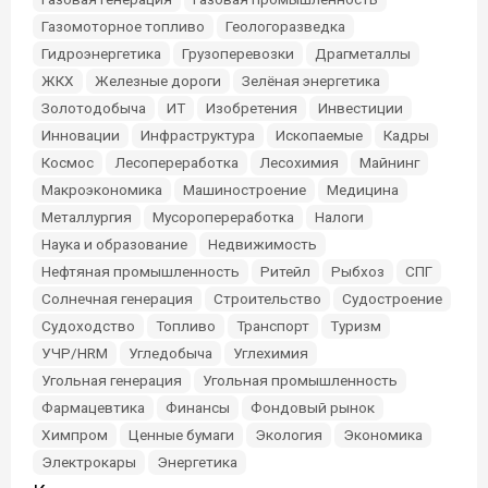
Газомоторное топливо
Геологоразведка
Гидроэнергетика
Грузоперевозки
Драгметаллы
ЖКХ
Железные дороги
Зелёная энергетика
Золотодобыча
ИТ
Изобретения
Инвестиции
Инновации
Инфраструктура
Ископаемые
Кадры
Космос
Лесопереработка
Лесохимия
Майнинг
Макроэкономика
Машиностроение
Медицина
Металлургия
Мусоропереработка
Налоги
Наука и образование
Недвижимость
Нефтяная промышленность
Ритейл
Рыбхоз
СПГ
Солнечная генерация
Строительство
Судостроение
Судоходство
Топливо
Транспорт
Туризм
УЧР/HRM
Угледобыча
Углехимия
Угольная генерация
Угольная промышленность
Фармацевтика
Финансы
Фондовый рынок
Химпром
Ценные бумаги
Экология
Экономика
Электрокары
Энергетика