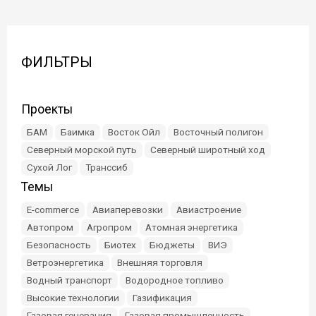
ФИЛЬТРЫ
Проекты
БАМ
Баимка
Восток Ойл
Восточный полигон
Северный морской путь
Северный широтный ход
Сухой Лог
Транссиб
Темы
E-commerce
Авиаперевозки
Авиастроение
Автопром
Агропром
Атомная энергетика
Безопасность
Биотех
Бюджеты
ВИЭ
Ветроэнергетика
Внешняя торговля
Водный транспорт
Водородное топливо
Высокие технологии
Газификация
Газовая генерация
Газовая промышленность