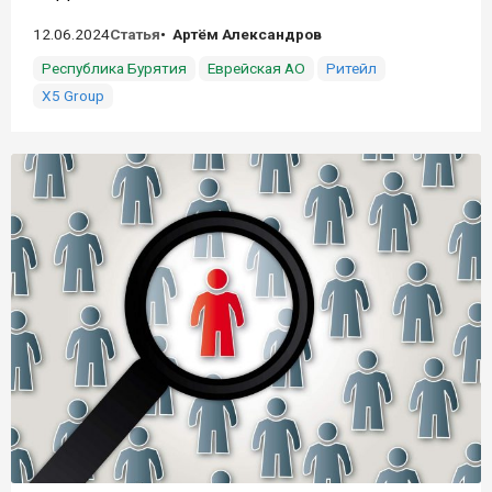
12.06.2024
Статья
Артём Александров
Республика Бурятия
Еврейская АО
Ритейл
X5 Group