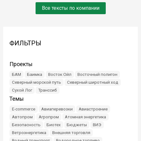
Все тексты по компании
ФИЛЬТРЫ
Проекты
БАМ
Баимка
Восток Ойл
Восточный полигон
Северный морской путь
Северный широтный ход
Сухой Лог
Транссиб
Темы
E-commerce
Авиаперевозки
Авиастроение
Автопром
Агропром
Атомная энергетика
Безопасность
Биотех
Бюджеты
ВИЭ
Ветроэнергетика
Внешняя торговля
Водный транспорт
Водородное топливо