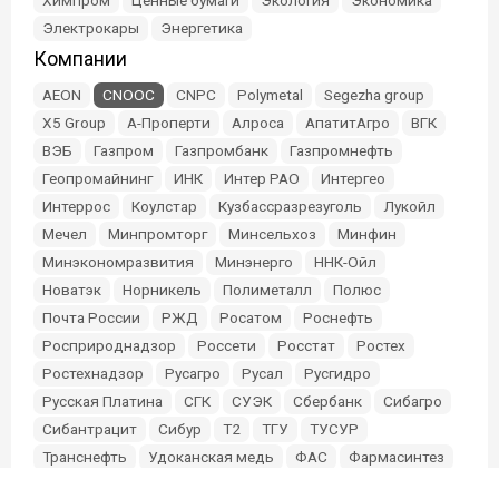
Химпром
Ценные бумаги
Экология
Экономика
Электрокары
Энергетика
Компании
AEON
CNOOC
CNPC
Polymetal
Segezha group
X5 Group
А-Проперти
Алроса
АпатитАгро
ВГК
ВЭБ
Газпром
Газпромбанк
Газпромнефть
Геопромайнинг
ИНК
Интер РАО
Интергео
Интеррос
Коулстар
Кузбассразрезуголь
Лукойл
Мечел
Минпромторг
Минсельхоз
Минфин
Минэкономразвития
Минэнерго
ННК-Ойл
Новатэк
Норникель
Полиметалл
Полюс
Почта России
РЖД
Росатом
Роснефть
Росприроднадзор
Россети
Росстат
Ростех
Ростехнадзор
Русагро
Русал
Русгидро
Русская Платина
СГК
СУЭК
Сбербанк
Сибагро
Сибантрацит
Сибур
Т2
ТГУ
ТУСУР
Транснефть
Удоканская медь
ФАС
Фармасинтез
Фонд Мельниченко
Эльга
Эн+
Южуралзолото