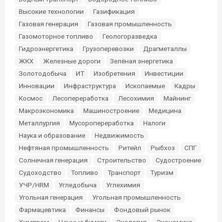
Высокие технологии
Газификация
Газовая генерация
Газовая промышленность
Газомоторное топливо
Геологоразведка
Гидроэнергетика
Грузоперевозки
Драгметаллы
ЖКХ
Железные дороги
Зелёная энергетика
Золотодобыча
ИТ
Изобретения
Инвестиции
Инновации
Инфраструктура
Ископаемые
Кадры
Космос
Лесопереработка
Лесохимия
Майнинг
Макроэкономика
Машиностроение
Медицина
Металлургия
Мусоропереработка
Налоги
Наука и образование
Недвижимость
Нефтяная промышленность
Ритейл
Рыбхоз
СПГ
Солнечная генерация
Строительство
Судостроение
Судоходство
Топливо
Транспорт
Туризм
УЧР/HRM
Угледобыча
Углехимия
Угольная генерация
Угольная промышленность
Фармацевтика
Финансы
Фондовый рынок