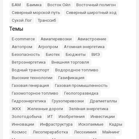
БАМ
Баимка
Восток Ойл
Восточный полигон
Северный морской путь
Северный широтный ход
Сухой Лог
Транссиб
Темы
E-commerce
Авиаперевозки
Авиастроение
Автопром
Агропром
Атомная энергетика
Безопасность
Биотех
Бюджеты
ВИЭ
Ветроэнергетика
Внешняя торговля
Водный транспорт
Водородное топливо
Высокие технологии
Газификация
Газовая генерация
Газовая промышленность
Газомоторное топливо
Геологоразведка
Гидроэнергетика
Грузоперевозки
Драгметаллы
ЖКХ
Железные дороги
Зелёная энергетика
Золотодобыча
ИТ
Изобретения
Инвестиции
Инновации
Инфраструктура
Ископаемые
Кадры
Космос
Лесопереработка
Лесохимия
Майнинг