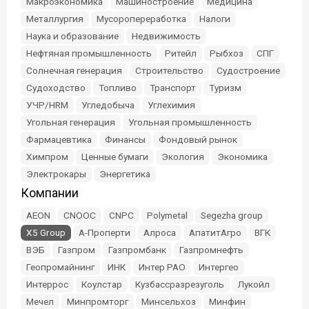
Макроэкономика
Машиностроение
Медицина
Металлургия
Мусоропереработка
Налоги
Наука и образование
Недвижимость
Нефтяная промышленность
Ритейл
Рыбхоз
СПГ
Солнечная генерация
Строительство
Судостроение
Судоходство
Топливо
Транспорт
Туризм
УЧР/HRM
Угледобыча
Углехимия
Угольная генерация
Угольная промышленность
Фармацевтика
Финансы
Фондовый рынок
Химпром
Ценные бумаги
Экология
Экономика
Электрокары
Энергетика
Компании
AEON
CNOOC
CNPC
Polymetal
Segezha group
X5 Group
А-Проперти
Алроса
АпатитАгро
ВГК
ВЭБ
Газпром
Газпромбанк
Газпромнефть
Геопромайнинг
ИНК
Интер РАО
Интергео
Интеррос
Коулстар
Кузбассразрезуголь
Лукойл
Мечел
Минпромторг
Минсельхоз
Минфин