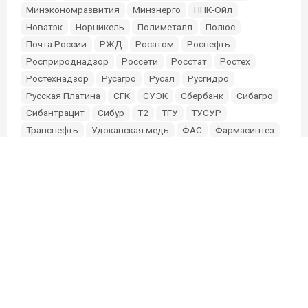
Минэкономразвития
Минэнерго
ННК-Ойл
Новатэк
Норникель
Полиметалл
Полюс
Почта России
РЖД
Росатом
Роснефть
Росприроднадзор
Россети
Росстат
Ростех
Ростехнадзор
Русагро
Русал
Русгидро
Русская Платина
СГК
СУЭК
Сбербанк
Сибагро
Сибантрацит
Сибур
Т2
ТГУ
ТУСУР
Транснефть
Удоканская медь
ФАС
Фармасинтез
Фонд Мельниченко
Эльга
Эн+
Южуралзолото
О проекте
Партнерам и инвесторам
Редакция
Связь с редакцией: