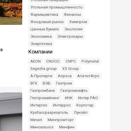
Угольная промышленность
Фармацевтика
Финансы
Фондовый рынок
Химпром
Ценные бумаги
Экология
в
Экономика
Электрокары
Энергетика
на
Компании
AEON
CNOOC
CNPC
Polymetal
Segezha group
X5 Group
А-Проперти
Алроса
АпатитАгро
ВГК
ВЭБ
Газпром
Газпромбанк
Газпромнефть
Геопромайнинг
ИНК
Интер РАО
Интергео
Интеррос
Коулстар
Кузбассразрезуголь
Лукойл
Мечел
Минпромторг
Минсельхоз
Минфин