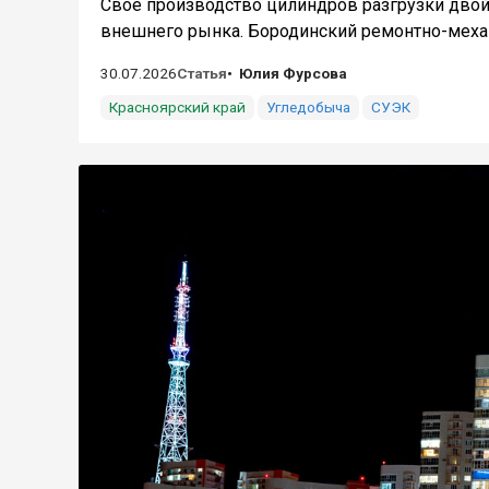
Свое производство цилиндров разгрузки двой
внешнего рынка. Бородинский ремонтно-механ
30.07.2026
Статья
Юлия Фурсова
Красноярский край
Угледобыча
СУЭК