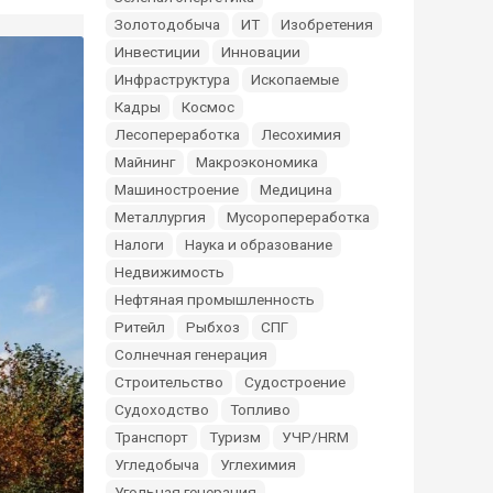
Золотодобыча
ИТ
Изобретения
Инвестиции
Инновации
Инфраструктура
Ископаемые
Кадры
Космос
Лесопереработка
Лесохимия
Майнинг
Макроэкономика
Машиностроение
Медицина
Металлургия
Мусоропереработка
Налоги
Наука и образование
Недвижимость
Нефтяная промышленность
Ритейл
Рыбхоз
СПГ
Солнечная генерация
Строительство
Судостроение
Судоходство
Топливо
Транспорт
Туризм
УЧР/HRM
Угледобыча
Углехимия
Угольная генерация