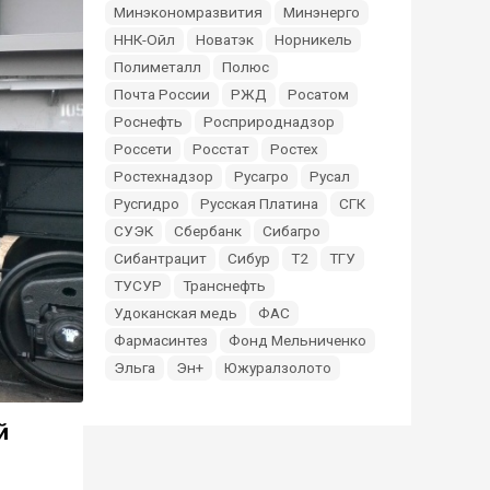
Минэкономразвития
Минэнерго
ННК-Ойл
Новатэк
Норникель
Полиметалл
Полюс
Почта России
РЖД
Росатом
Роснефть
Росприроднадзор
Россети
Росстат
Ростех
Ростехнадзор
Русагро
Русал
Русгидро
Русская Платина
СГК
СУЭК
Сбербанк
Сибагро
Сибантрацит
Сибур
Т2
ТГУ
ТУСУР
Транснефть
Удоканская медь
ФАС
Фармасинтез
Фонд Мельниченко
Эльга
Эн+
Южуралзолото
й