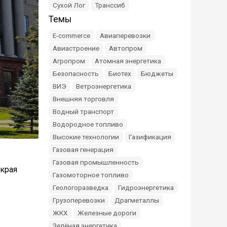
Сухой Лог
Транссиб
Темы
E-commerce
Авиаперевозки
Авиастроение
Автопром
Агропром
Атомная энергетика
Безопасность
Биотех
Бюджеты
ВИЭ
Ветроэнергетика
Внешняя торговля
Водный транспорт
Водородное топливо
Высокие технологии
Газификация
Газовая генерация
Газовая промышленность
 края
Газомоторное топливо
Геологоразведка
Гидроэнергетика
Грузоперевозки
Драгметаллы
ЖКХ
Железные дороги
Зелёная энергетика