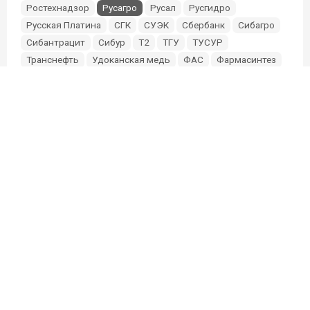
Ростехнадзор
Русагро
Русал
Русгидро
Русская Платина
СГК
СУЭК
Сбербанк
Сибагро
Сибантрацит
Сибур
Т2
ТГУ
ТУСУР
Транснефть
Удоканская медь
ФАС
Фармасинтез
Фонд Мельниченко
Эльга
Эн+
Южуралзолото
О проекте
Партнерам и инвесторам
Редакция
Связь с редакцией:
sibmixneo@gmail.com
Связь с маркетингом:
@Elize91