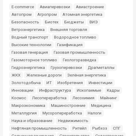
E-commerce
Авиаперевозки
Авиастроение
Автопром
Агропром
Атомная энергетика
Безопасность
Биотех
Бюджеты
ВИЭ
Ветроэнергетика
Внешняя торговля
Водный транспорт
Водородное топливо
Высокие технологии
Газификация
Газовая генерация
Газовая промышленность
Газомоторное топливо
Геологоразведка
Гидроэнергетика
Грузоперевозки
Драгметаллы
ЖКХ
Железные дороги
Зелёная энергетика
Золотодобыча
ИТ
Изобретения
Инвестиции
Инновации
Инфраструктура
Ископаемые
Кадры
Космос
Лесопереработка
Лесохимия
Майнинг
Макроэкономика
Машиностроение
Медицина
Металлургия
Мусоропереработка
Налоги
Наука и образование
Недвижимость
Нефтяная промышленность
Ритейл
Рыбхоз
СПГ
Солнечная генерация
Строительство
Судостроение