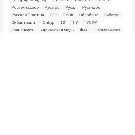
Ростехнадзор
Русагро
Русал
Русгидро
Русская Платина
СГК
СУЭК
Сбербанк
Сибагро
Сибантрацит
Сибур
Т2
ТГУ
ТУСУР
Транснефть
Удоканская медь
ФАС
Фармасинтез
Фонд Мельниченко
Эльга
Эн+
Южуралзолото
О проекте
Партнерам и инвесторам
Редакция
Связь с редакцией:
sibmixneo@gmail.com
Связь с маркетингом: