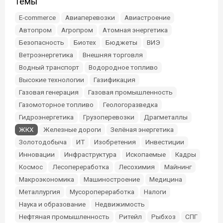
Темы
E-commerce
Авиаперевозки
Авиастроение
Автопром
Агропром
Атомная энергетика
Безопасность
Биотех
Бюджеты
ВИЭ
Ветроэнергетика
Внешняя торговля
Водный транспорт
Водородное топливо
Высокие технологии
Газификация
Газовая генерация
Газовая промышленность
Газомоторное топливо
Геологоразведка
Гидроэнергетика
Грузоперевозки
Драгметаллы
ЖКХ
Железные дороги
Зелёная энергетика
Золотодобыча
ИТ
Изобретения
Инвестиции
Инновации
Инфраструктура
Ископаемые
Кадры
Космос
Лесопереработка
Лесохимия
Майнинг
Макроэкономика
Машиностроение
Медицина
Металлургия
Мусоропереработка
Налоги
Наука и образование
Недвижимость
Нефтяная промышленность
Ритейл
Рыбхоз
СПГ