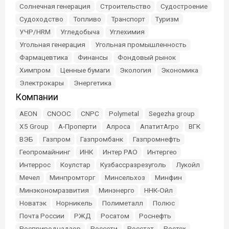
Солнечная генерация
Строительство
Судостроение
Судоходство
Топливо
Транспорт
Туризм
УЧР/HRM
Угледобыча
Углехимия
Угольная генерация
Угольная промышленность
Фармацевтика
Финансы
Фондовый рынок
Химпром
Ценные бумаги
Экология
Экономика
Электрокары
Энергетика
Компании
AEON
CNOOC
CNPC
Polymetal
Segezha group
X5 Group
А-Проперти
Алроса
АпатитАгро
ВГК
ВЭБ
Газпром
Газпромбанк
Газпромнефть
Геопромайнинг
ИНК
Интер РАО
Интергео
Интеррос
Коулстар
Кузбассразрезуголь
Лукойл
Мечел
Минпромторг
Минсельхоз
Минфин
Минэкономразвития
Минэнерго
ННК-Ойл
Новатэк
Норникель
Полиметалл
Полюс
Почта России
РЖД
Росатом
Роснефть
Росприроднадзор
Россети
Росстат
Ростех