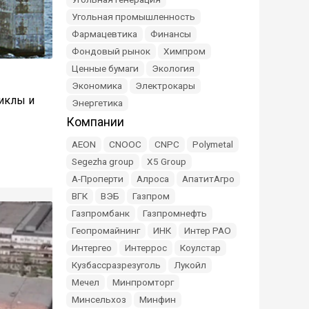
Угольная промышленность
Фармацевтика
Финансы
Фондовый рынок
Химпром
Ценные бумаги
Экология
Экономика
Электрокары
иклы и
Энергетика
Компании
AEON
CNOOC
CNPC
Polymetal
Segezha group
X5 Group
А-Проперти
Алроса
АпатитАгро
ВГК
ВЭБ
Газпром
Газпромбанк
Газпромнефть
Геопромайнинг
ИНК
Интер РАО
Интергео
Интеррос
Коулстар
Кузбассразрезуголь
Лукойл
Мечел
Минпромторг
Минсельхоз
Минфин