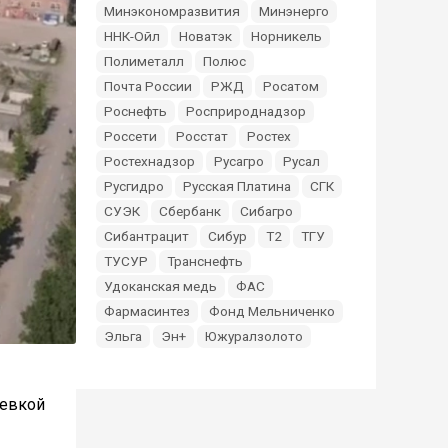
Минэкономразвития
Минэнерго
ННК-Ойл
Новатэк
Норникель
Полиметалл
Полюс
Почта России
РЖД
Росатом
Роснефть
Росприроднадзор
Россети
Росстат
Ростех
Ростехнадзор
Русагро
Русал
Русгидро
Русская Платина
СГК
СУЭК
Сбербанк
Сибагро
Сибантрацит
Сибур
Т2
ТГУ
ТУСУР
Транснефть
Удоканская медь
ФАС
Фармасинтез
Фонд Мельниченко
Эльга
Эн+
Южуралзолото
еевкой