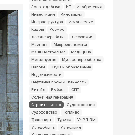
Золотодобыча
ИТ
Изобретения
Инвестиции
Инновации
Инфраструктура
Ископаемые
Кадры
Космос
Лесопереработка
Лесохимия
Майнинг
Макроэкономика
Машиностроение
Медицина
Металлургия
Мусоропереработка
Налоги
Наука и образование
Недвижимость
Нефтяная промышленность
Ритейл
Рыбхоз
СПГ
Солнечная генерация
Строительство
Судостроение
Судоходство
Топливо
Транспорт
Туризм
УЧР/HRM
Угледобыча
Углехимия
Угольная генерация