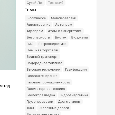
Сухой Лог
Транссиб
Темы
E-commerce
Авиаперевозки
Авиастроение
Автопром
Агропром
Атомная энергетика
Безопасность
Биотех
Бюджеты
ВИЭ
Ветроэнергетика
Внешняя торговля
Водный транспорт
Водородное топливо
Высокие технологии
Газификация
Газовая генерация
Газовая промышленность
метод
Газомоторное топливо
Геологоразведка
Гидроэнергетика
Грузоперевозки
Драгметаллы
ЖКХ
Железные дороги
Зелёная энергетика