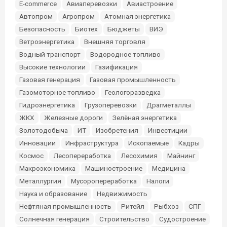
E-commerce
Авиаперевозки
Авиастроение
Автопром
Агропром
Атомная энергетика
Безопасность
Биотех
Бюджеты
ВИЭ
Ветроэнергетика
Внешняя торговля
Водный транспорт
Водородное топливо
Высокие технологии
Газификация
Газовая генерация
Газовая промышленность
Газомоторное топливо
Геологоразведка
Гидроэнергетика
Грузоперевозки
Драгметаллы
ЖКХ
Железные дороги
Зелёная энергетика
Золотодобыча
ИТ
Изобретения
Инвестиции
Инновации
Инфраструктура
Ископаемые
Кадры
Космос
Лесопереработка
Лесохимия
Майнинг
Макроэкономика
Машиностроение
Медицина
Металлургия
Мусоропереработка
Налоги
Наука и образование
Недвижимость
Нефтяная промышленность
Ритейл
Рыбхоз
СПГ
Солнечная генерация
Строительство
Судостроение