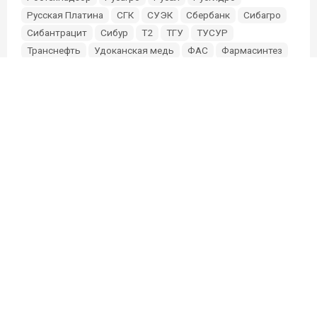
Русская Платина
СГК
СУЭК
Сбербанк
Сибагро
Сибантрацит
Сибур
Т2
ТГУ
ТУСУР
Транснефть
Удоканская медь
ФАС
Фармасинтез
Фонд Мельниченко
Эльга
Эн+
Южуралзолото
О проекте
Партнерам и инвесторам
Редакция
Связь с редакцией:
sibmixneo@gmail.com
Связь с маркетингом:
@Elize91