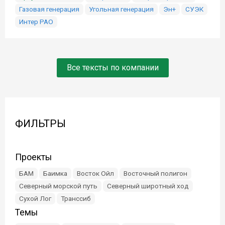
Газовая генерация
Угольная генерация
Эн+
СУЭК
Интер РАО
Все тексты по компании
ФИЛЬТРЫ
Проекты
БАМ
Баимка
Восток Ойл
Восточный полигон
Северный морской путь
Северный широтный ход
Сухой Лог
Транссиб
Темы