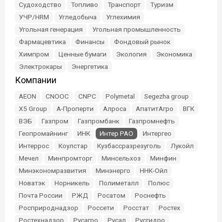
Судоходство
Топливо
Транспорт
Туризм
УЧР/HRM
Угледобыча
Углехимия
Угольная генерация
Угольная промышленность
Фармацевтика
Финансы
Фондовый рынок
Химпром
Ценные бумаги
Экология
Экономика
Электрокары
Энергетика
Компании
AEON
CNOOC
CNPC
Polymetal
Segezha group
X5 Group
А-Проперти
Алроса
АпатитАгро
ВГК
ВЭБ
Газпром
Газпромбанк
Газпромнефть
Геопромайнинг
ИНК
Интер РАО
Интергео
Интеррос
Коулстар
Кузбассразрезуголь
Лукойл
Мечел
Минпромторг
Минсельхоз
Минфин
Минэкономразвития
Минэнерго
ННК-Ойл
Новатэк
Норникель
Полиметалл
Полюс
Почта России
РЖД
Росатом
Роснефть
Росприроднадзор
Россети
Росстат
Ростех
Ростехнадзор
Русагро
Русал
Русгидро