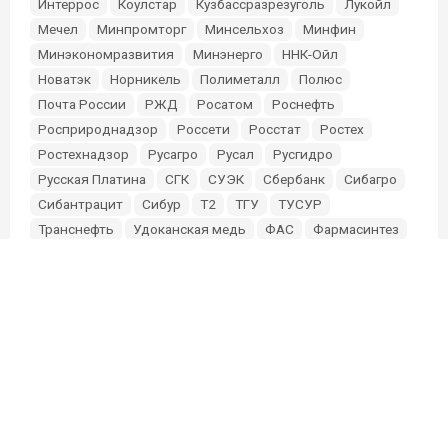
Интеррос
Коулстар
Кузбассразрезуголь
Лукойл
Мечел
Минпромторг
Минсельхоз
Минфин
Минэкономразвития
Минэнерго
ННК-Ойл
Новатэк
Норникель
Полиметалл
Полюс
Почта России
РЖД
Росатом
Роснефть
Росприроднадзор
Россети
Росстат
Ростех
Ростехнадзор
Русагро
Русал
Русгидро
Русская Платина
СГК
СУЭК
Сбербанк
Сибагро
Сибантрацит
Сибур
Т2
ТГУ
ТУСУР
Транснефть
Удоканская медь
ФАС
Фармасинтез
Фонд Мельниченко
Эльга
Эн+
Южуралзолото
О проекте
Партнерам и инвесторам
Редакция