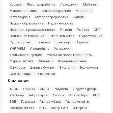
Космос
Лесопереработка
Лесохимия
Майнинг
Макроэкономика
Машиностроение
Медицина
Металлургия
Мусоропереработка
Налоги
Наука и образование
Недвижимость
Нефтяная промышленность
Ритейл
Рыбхоз
СПГ
Солнечная генерация
Строительство
Судостроение
Судоходство
Топливо
Транспорт
Туризм
УЧР/HRM
Угледобыча
Углехимия
Угольная генерация
Угольная промышленность
Фармацевтика
Финансы
Фондовый рынок
Химпром
Ценные бумаги
Экология
Экономика
Электрокары
Энергетика
Компании
AEON
CNOOC
CNPC
Polymetal
Segezha group
X5 Group
А-Проперти
Алроса
АпатитАгро
ВГК
ВЭБ
Газпром
Газпромбанк
Газпромнефть
Геопромайнинг
ИНК
Интер РАО
Интергео