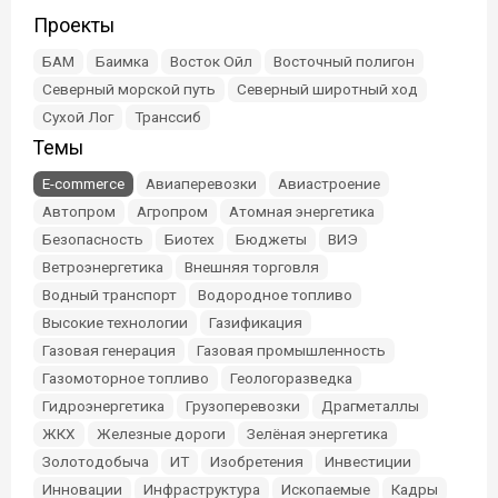
Проекты
БАМ
Баимка
Восток Ойл
Восточный полигон
Северный морской путь
Северный широтный ход
Сухой Лог
Транссиб
Темы
E-commerce
Авиаперевозки
Авиастроение
Автопром
Агропром
Атомная энергетика
Безопасность
Биотех
Бюджеты
ВИЭ
Ветроэнергетика
Внешняя торговля
Водный транспорт
Водородное топливо
Высокие технологии
Газификация
Газовая генерация
Газовая промышленность
Газомоторное топливо
Геологоразведка
Гидроэнергетика
Грузоперевозки
Драгметаллы
ЖКХ
Железные дороги
Зелёная энергетика
Золотодобыча
ИТ
Изобретения
Инвестиции
Инновации
Инфраструктура
Ископаемые
Кадры