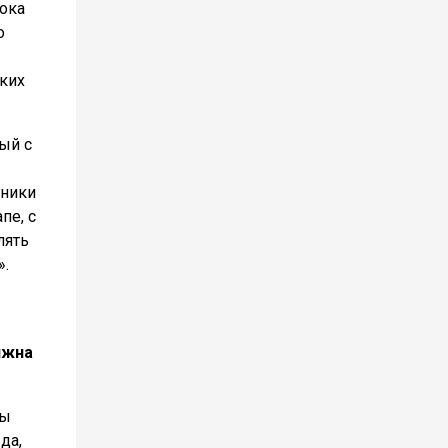
пока
о
ких
ый с
тники
пе, с
лять
».
лжна
ры
да,