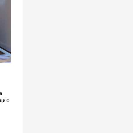
а
кцию