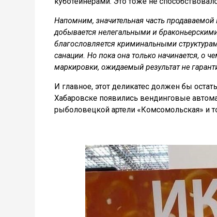
куботейнерами. Это тоже не способствовало
Напомним, значительная часть продаваемой 
добывается нелегальными и браконьерскими 
благословляется криминальными структурам
санации. Но пока она только начинается, о ч
маркировки, ожидаемый результат не гаранти
И главное, этот деликатес должен бы остат
Хабаровске появились вендинговые автомат
рыболовецкой артели «Комсомольская» и то