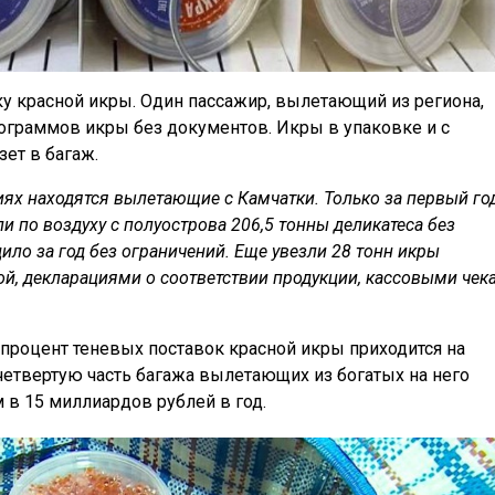
ку красной икры. Один пассажир, вылетающий из региона,
лограммов икры без документов. Икры в упаковке и с
ет в багаж.
иях находятся вылетающие с Камчатки. Только за первый го
 по воздуху с полуострова 206,5 тонны деликатеса без
ило за год без ограничений. Еще увезли 28 тонн икры
й, декларациями о соответствии продукции, кассовыми чек
процент теневых поставок красной икры приходится на
 четвертую часть багажа вылетающих из богатых на него
 в 15 миллиардов рублей в год.