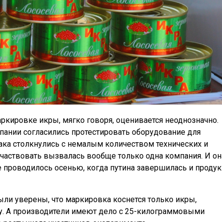
аркировке икры, мягко говоря, оценивается неоднозначно.
мпании согласились протестировать оборудование для
ака столкнулись с немалым количеством технических и
частвовать вызвалась вообще только одна компания. И он
ие проводилось осенью, когда путина завершилась и проду
ыли уверены, что маркировка коснется только икры,
у. А производители имеют дело с 25-килограммовыми