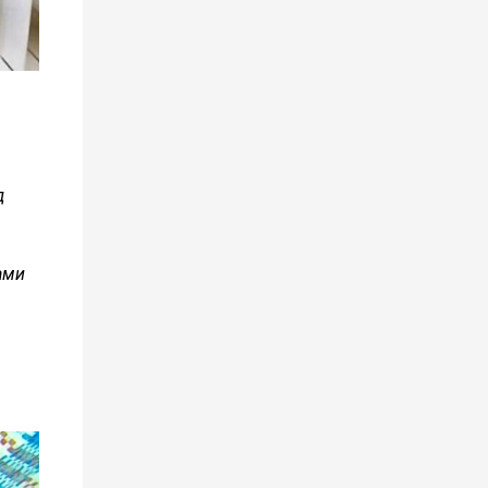
д
ами