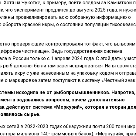
. Хотя на Чукотке, к примеру, пойти следом за Камчаткой 
, что эксперимент продлится до августа 2025 года, и нужн
должны проанализировать всю собранную информацию о
оборота красной икры, о состоянии популяции тихоокеанс
кретно проверяющие контролировали тот факт, что вывозим
ифровое чистилище». Ведь государственная система
а в России только с 1 апреля 2024 года. С этой даты учас
 рыб должны были там зарегистрироваться. На втором эта
авлять икру с уже нанесенным на упаковку кодом и отправ
 о маркировке затем поступают в систему «Честный знак
системы исходила не от рыбопромышленников. Напротив,
имента задавались вопросом, зачем дополнительно
ак действует система «Меркурий», которая в теории до
появилось сырье.
ых сетей в 2022-2023 годах обнаружили почти 200 тонн ик
полтора миллиона 140-граммовых банок). «Меркурий», прав