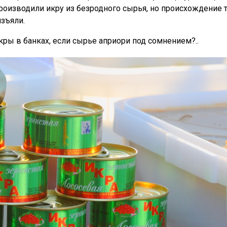
роизводили икру из безродного сырья, но происхождение т
изъяли.
ры в банках, если сырье априори под сомнением?..