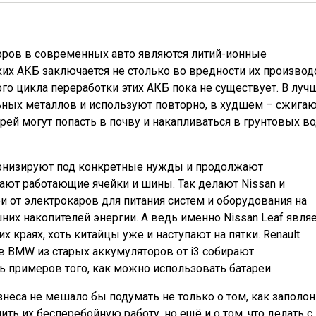
ров в современных авто являются литий-ионные
их АКБ заключается не столько во вредности их производс
ного цикла переработки этих АКБ пока не существует. В лу
ьных металлов и используют повторно, в худшем – сжига
ей могут попасть в почву и накапливаться в грунтовых во
ернизируют под конкретные нужды и продолжают
ают работающие ячейки и шины. Так делают Nissan и
и от электрокаров для питания систем и оборудования на
них накопителей энергии. А ведь именно Nissan Leaf являе
 краях, хоть китайцы уже и наступают на пятки. Renault
 в BMW из старых аккумуляторов от i3
собирают
ть примеров того, как можно использовать батареи.
неса не мешало бы подумать не только о том, как заполон
ть их бесперебойную работу, но ещё и о том, что делать с