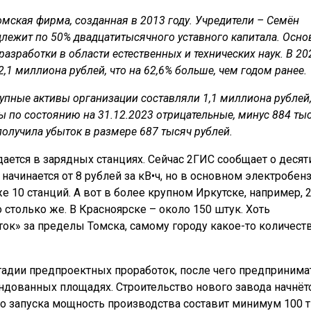
мская фирма, созданная в 2013 году. Учредители – Семён
лежит по 50% двадцатитысячного уставного капитала. Осно
разработки в области естественных и технических наук. В 20
2,1 миллиона рублей, что на 62,6%
больше, чем годом ранее.
упные активы организации составляли 1,1 миллиона рублей,
ы по состоянию на 31.12.2023 отрицательные, минус 884 ты
получила убыток в размере 687 тысяч рублей.
дается в зарядных станциях. Сейчас 2ГИС сообщает о десят
начинается от 8 рублей за кВ•ч, но в основном электробен
е 10 станций. А вот в более крупном Иркутске, например, 
 столько же. В Красноярске – около 150 штук. Хоть
ок» за пределы Томска, самому городу какое-то количест
стадии предпроектных проработок, после чего предпринима
ндованных площадях. Строительство нового завода начнёт
его запуска мощность производства составит минимум 100 