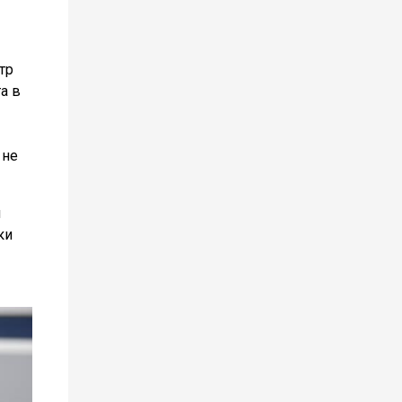
тр
а в
 не
м
ки