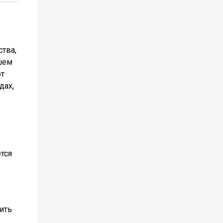
тва,
чшем
ют
дах,
тся
ить