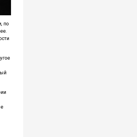
, по
ее.
ости
ругое
рый
рии
ые