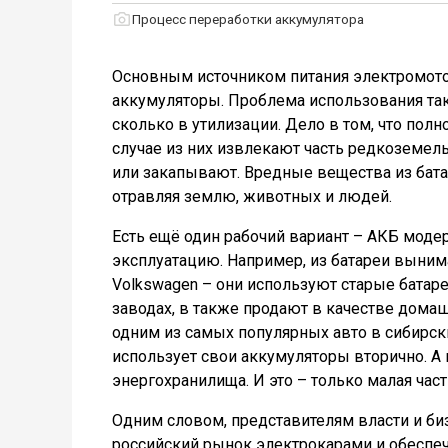
Процесс переработки аккумулятора
Основным источником питания электромото
аккумуляторы. Проблема использования так
сколько в утилизации. Дело в том, что пол
случае из них извлекают часть редкоземел
или закапывают. Вредные вещества из батар
отравляя землю, животных и людей.
Есть ещё один рабочий вариант – АКБ мод
эксплуатацию. Например, из батареи выним
Volkswagen – они используют старые батаре
заводах, в также продают в качестве домаш
одним из самых популярных авто в сибирских
использует свои аккумуляторы вторично. А
энергохранилища. И это – только малая час
Одним словом, представителям власти и биз
российский рынок электрокарами и обеспечи