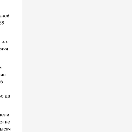
вной
23
 что
сячи
и
зин
26
во да
тели
ся не
тысяч