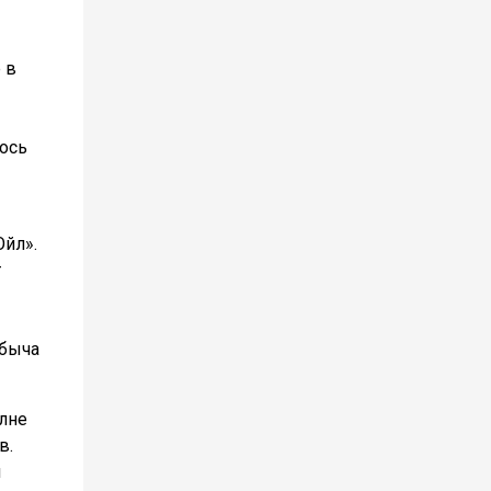
 в
лось
Ойл».
т
обыча
олне
в.
м