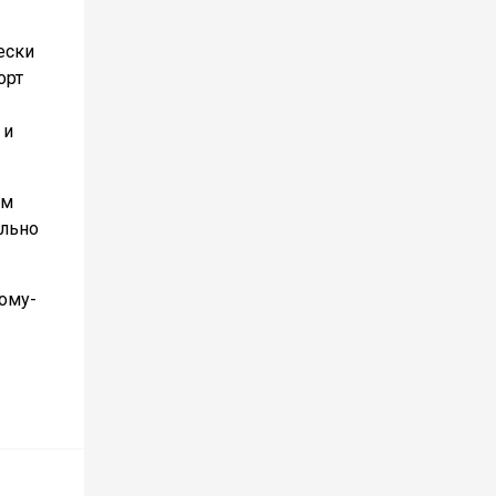
ески
орт
 и
ом
ильно
кому-