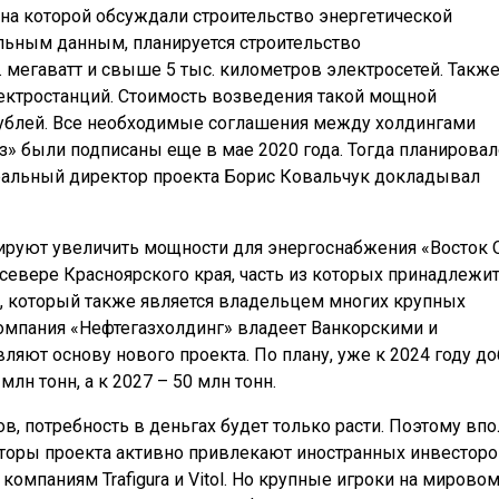
на которой обсуждали строительство энергетической
льным данным, планируется строительство
. мегаватт и свыше 5 тыс. километров электросетей. Также
ектростанций. Стоимость возведения такой мощной
рублей. Все необходимые соглашения между холдингами
з» были подписаны еще в мае 2020 года. Тогда планирова
еральный директор проекта Борис Ковальчук докладывал
нируют увеличить мощности для энергоснабжения «Восток 
севере Красноярского края, часть из которых принадлежи
, который также является владельцем многих крупных
омпания «Нефтегазхолдинг» владеет Ванкорскими и
ляют основу нового проекта. По плану, уже к 2024 году д
млн тонн, а к 2027 – 50 млн тонн.
, потребность в деньгах будет только расти. Поэтому вп
аторы проекта активно привлекают иностранных инвесторо
омпаниям Trafigura и Vitol. Но крупные игроки на мирово