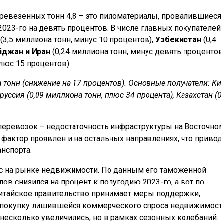
перевезенных тонн 4,8 – это пиломатериалы, провалившиеся
023-го на девять процентов. В числе главных покупателей
(3,5 миллиона тонн, минус 10 процентов),
Узбекистан
(0,4
йджан и Иран
(0,24 миллиона тонн, минус девять процентов
плюс 15 процентов).
а тонн (снижение на 17 процентов). Основные получатели: К
руссия (0,09 миллиона тонн, плюс 34 процента), Казахстан (0
перевозок – недостаточность инфраструктуры на Восточно
 фактор проявлен и на остальных направлениях, что привод
нспорта.
с на рынке недвижимости. По данным его таможенной
ов снизился на процент к полугодию 2023-го, а вот по
Китайское правительство принимает меры поддержки,
а покупку лишившейся коммерческого спроса недвижимост
несколько увеличились, но в рамках сезонных колебаний.