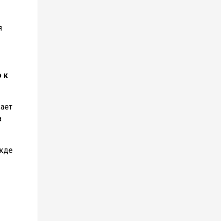
я
 к
ает
а
ежде