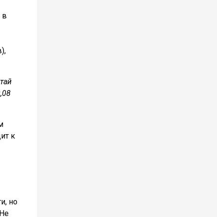
 в
),
итай
,08
м
ит к
и, но
 Не