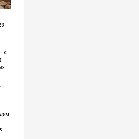
23-
– с
).
ых
с
ющим
к