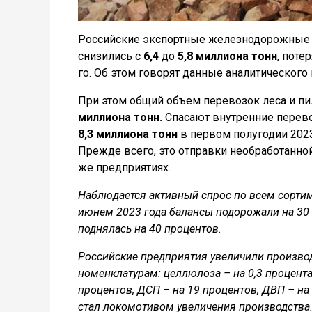
Российские экспортные железнодорожные п
снизились с
6,4
до
5,8 миллиона тонн
, поте
го. Об этом говорят данные аналитического 
При этом общий объем перевозок леса и пи
миллиона тонн.
Спасают внутренние перево
8,3 миллиона тонн
в первом полугодии 202
Прежде всего, это отправки необработанн
же предприятиях.
Наблюдается активный спрос по всем сортим
июнем 2023 года балансы подорожали на 30 
поднялась на 40 процентов.
Российские предприятия увеличили произв
номенклатурам: целлюлоза – на 0,3 процента,
процентов, ДСП – на 19 процентов, ДВП – на
стал локомотивом увеличения производства