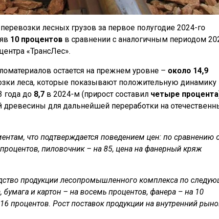
еревозки лесных грузов за первое полугодие 2024-го
ряв
10 процентов
в сравнении с аналогичным периодом 20
центра «ТрансЛес».
ломатериалов остается на прежнем уровне –
около 14,9
зки леса, которые показывают положительную динамику 
3 года до
8,7
в 2024-м (прирост составил
четыре процента
ой древесины для дальнейшей переработки на отечественн
ентам, что подтверждается поведением цен: по сравнению 
процентов, пиловочник – на 85, цена на фанерный кряж
одство продукции лесопромышленного комплекса по следу
 бумага и картон – на восемь процентов, фанера – на 10
 16 процентов. Рост поставок продукции на внутренний рыно
.