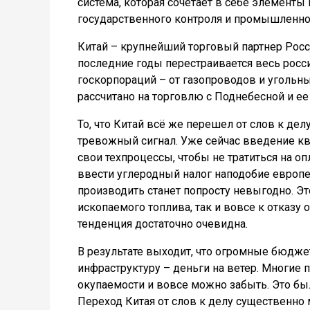
система, которая сочетает в себе элементы
государственного контроля и промышленн
Китай – крупнейший торговый партнер Росс
последние годы перестраивается весь рос
госкорпораций – от газопроводов и угольн
рассчитано на торговлю с Поднебесной и е
То, что Китай всё же перешел от слов к дел
тревожный сигнал. Уже сейчас введение кв
свои техпроцессы, чтобы не тратиться на 
ввести углеродный налог наподобие европ
производить станет попросту невыгодно. Э
ископаемого топлива, так и вовсе к отказу 
тенденция достаточно очевидна.
В результате выходит, что огромные бюдж
инфраструктуру – деньги на ветер. Многие п
окупаемости и вовсе можно забыть. Это был
Переход Китая от слов к делу существенно