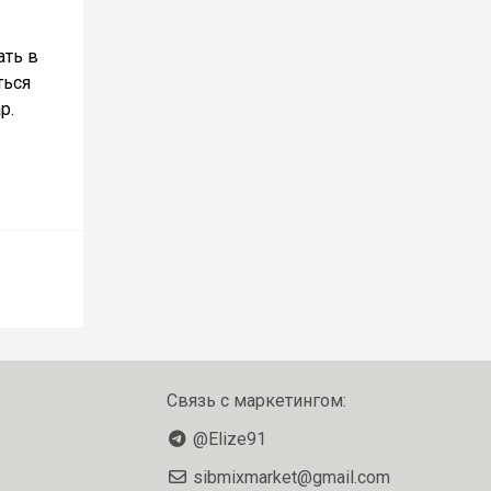
ать в
ться
р.
Связь с маркетингом:
@Elize91
sibmixmarket@gmail.com