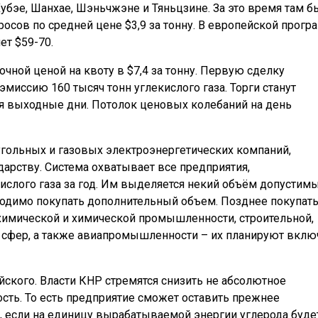
Хубэе, Шанхае, Шэньчжэне и Тяньцзине. За это время там б
осов по средней цене $3,9 за тонну. В европейской прогр
ет $59-70.
очной ценой на квоту в $7,4 за тонну. Первую сделку
эмиссию 160 тысяч тонн углекислого газа. Торги станут
 выходные дни. Потолок ценовых колебаний на день
угольных и газовых электроэнергетических компаний,
арству. Система охватывает все предприятия,
слого газа за год. Им выделяется некий объём допустим
одимо покупать дополнительный объем. Позднее покупат
химической и химической промышленности, строительной,
сфер, а также авиапромышленности – их планируют вклю
йского. Власти КНР стремятся снизить не абсолютное
ость. То есть предприятие сможет оставить прежнее
, если на единицу вырабатываемой энергии углерода буде