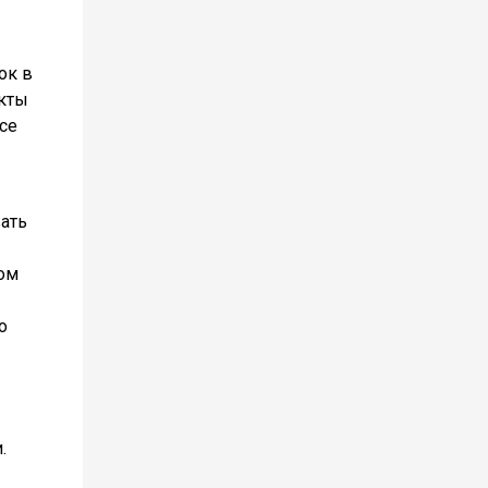
ок в
екты
се
вать
ом
о
.