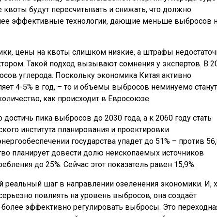
 квоты будут пересчитывать и снижать, что должно
лее эффективные технологии, дающие меньше выбросов 
ики, цены на квоты слишком низкие, а штрафы недостаточ
ором. Такой подход вызывают сомнения у экспертов. В 2
осов углерода. Поскольку экономика Китая активно
яет 4-5% в год, – то и объемы выбросов неминуемо стану
количество, как происходит в Евросоюзе.
 достичь пика выбросов до 2030 года, а к 2060 году стать
кого института планирования и проектировки
 энергообеспечении государства упадет до 51% – против 56
ство планирует довести долю неископаемых источников
ебления до 25%. Сейчас этот показатель равен 15,9%.
 реальный шаг в направлении озеленения экономики. И, х
ерьезно повлиять на уровень выбросов, она создаёт
т более эффективно регулировать выбросы. Это переходна