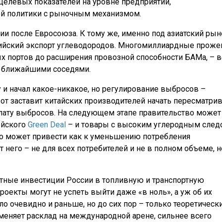
 целевых показателей на уровне предприятий,
ой политики с рыночным механизмом.
ии после Евросоюза. К тому же, именно под азиатский рын
сийский экспорт углеводородов. Многомиллиардные прож
ых портов до расширения провозной способности БАМа, – в
е ближайшими соседями.
у и начал какое-никакое, но регулирование выбросов –
от заставит китайских производителей начать пересматри
оплату выбросов. На следующем этапе правительство может
ейского
Green Deal
– и товары с высоким углеродным след
то может привести как к уменьшению потребления
от него – не для всех потребителей и не в полном объеме, н
етные инвестиции России в топливную и транспортную
роекты могут не успеть выйти даже «в ноль», а уж об их
о очевидно и раньше, но до сих пор – только теоретически
 меняет расклад на международной арене, сильнее всего