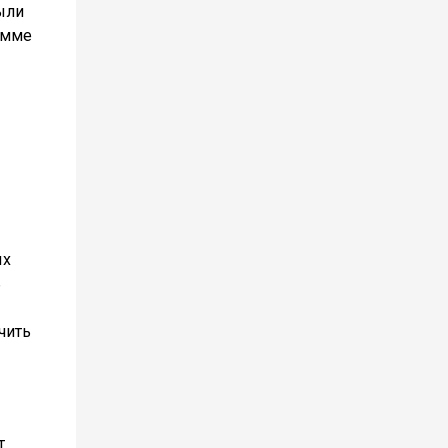
ыли
амме
ых
ь
чить
т