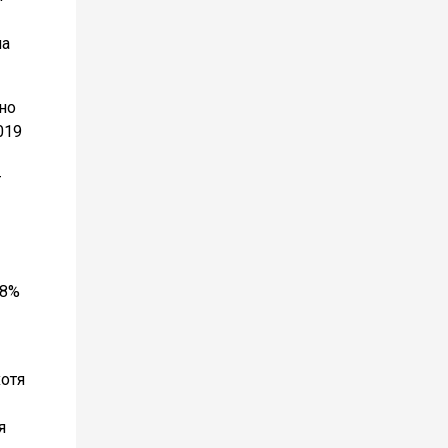
на
но
019
т
,8%
отя
я