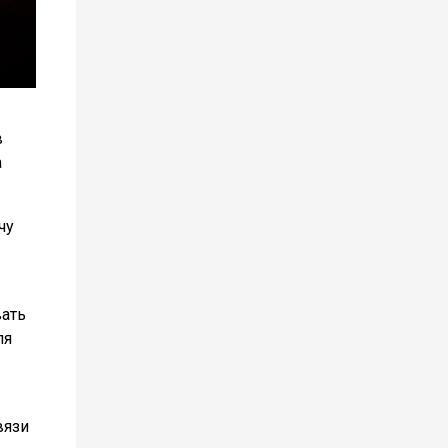
в
а
чу
вать
ля
вязи