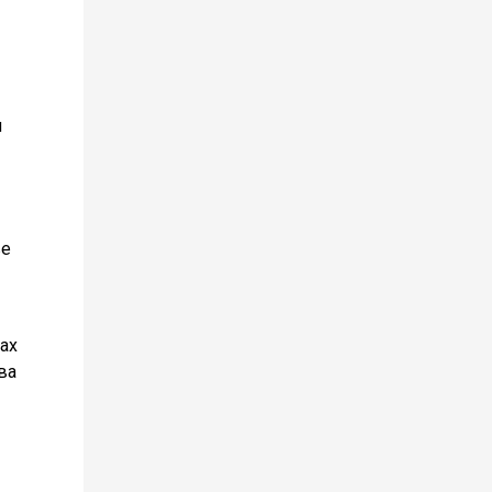
ы
ве
ах
ва