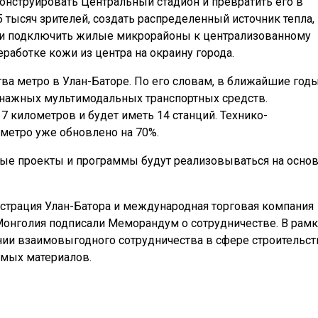
конструировать Центральный стадион и превратить его в
тысяч зрителей, создать распределенный источник тепла,
 и подключить жилые микрорайоны к централизованному
еработке кожи из центра на окраину города.
тва метро в Улан-Баторе. По его словам, в ближайшие год
ннажных мультимодальных транспортных средств.
 километров и будет иметь 14 станций. Технико-
 метро уже обновлено на 70%.
пные проекты и программы будут реализовываться на осно
страция Улан-Батора и международная торговая компания
Монголия подписали Меморандум о сотрудничестве. В рамк
нии взаимовыгодного сотрудничества в сфере строительст
имых материалов.