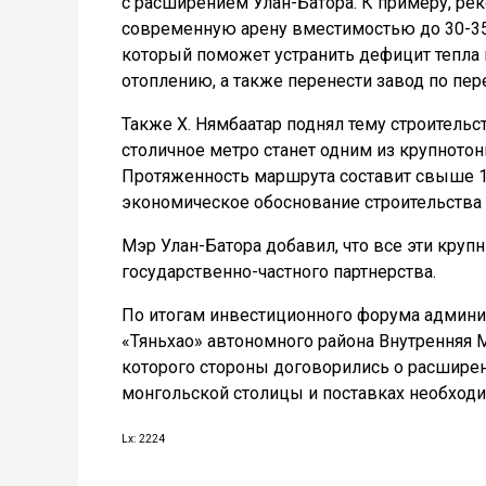
с расширением Улан-Батора. К примеру, ре
современную арену вместимостью до 30-35 
который поможет устранить дефицит тепла
отоплению, а также перенести завод по пер
Также Х. Нямбаатар поднял тему строительс
столичное метро станет одним из крупното
Протяженность маршрута составит свыше 17
экономическое обоснование строительства
Мэр Улан-Батора добавил, что все эти кру
государственно-частного партнерства.
По итогам инвестиционного форума админи
«Тяньхао» автономного района Внутренняя 
которого стороны договорились о расшире
монгольской столицы и поставках необход
Lx: 2224