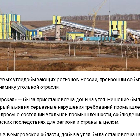
ючевых угледобывающих регионов России, произошли событ
намику угольной отрасли.
ирская» — была приостановлена добыча угля. Решение бы
оторый выявил серьезные нарушения требований промышл
опросы о состоянии угольной промышленности, соблюден
ких последствиях для региона и страны в целом.
 в Кемеровской области, добыча угля была остановлена н