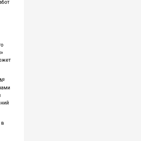
абот
го
я»
может
 №
нами
и
аний
 в