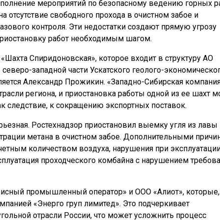
ыполнение мероприятий по безопасному ведению горных р
на отсутствие свободного прохода в очистном забое и
азового контроля. Эти недостатки создают прямую угрозу
приостановку работ необходимым шагом.
Шахта Спиридоновская», которое входит в структуру АО
в северо-западной части Ускатского геолого-экономическо
ляется Александр Прожикин. «Западно-Сибирская компани
трасли региона, и приостановка работы одной из ее шахт 
к следствие, к сокращению экспортных поставок.
ерьезная. Ростехнадзор приостановил выемку угля из лавы
трации метана в очистном забое. Дополнительными причи
четным количеством воздуха, нарушения при эксплуатаци
ксплуатация проходческого комбайна с нарушением требов
исный промышленный оператор» и ООО «Алиот», которые,
мпанией «Энерго груп лимитед». Это подчеркивает
гольной отрасли России, что может усложнить процесс