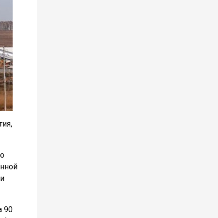
ия,
ло
енной
ии
а 90