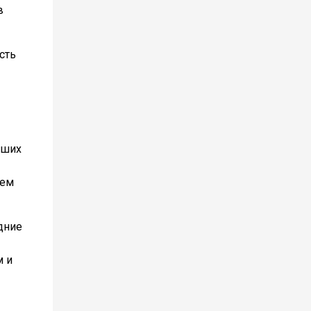
в
сть
йших
ием
дние
м и