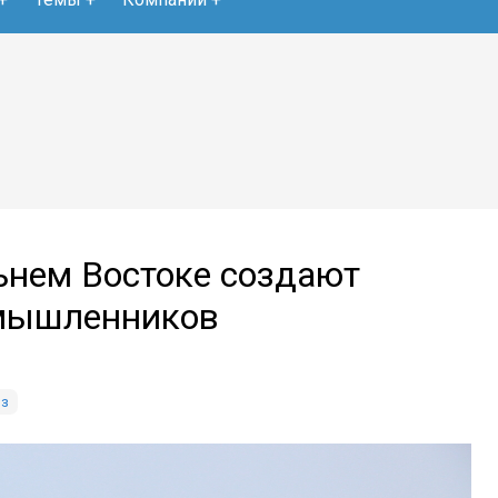
ьнем Востоке создают
мышленников
з