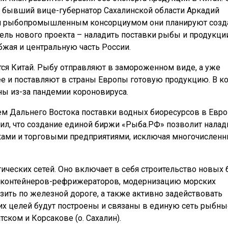
и бывший вице-губернатор Сахалинской области Аркадий
ым рыбопромышленным консорциумом они планируют созд
ль нового проекта – наладить поставки рыбы и продукци
бжая и центральную часть России.
ся Китай. Рыбу отправляют в замороженном виде, а уже
 и поставляют в страны Европы готовую продукцию. В к
ны из-за пандемии короновируса.
хем Дальнего Востока поставки водных биоресурсов в Евро
л, что создание единой биржи «Рыба.РФ» позволит налад
ми и торговыми предприятиями, исключая многочислен
ических сетей. Оно включает в себя строительство новых 
а контейнеров-рефрижераторов, модернизацию морских
ить по железной дороге, а также активно задействовать
их целей будут построены и связаны в единую сеть рыбны
ском и Корсакове (о. Сахалин).