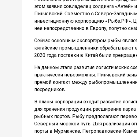
этом заявил совладелец холдинга «Антей» 
Пинчевский. Совместно с Северо-Западн
инвестиционную корпорацию «Рыба.РФ». Це
нее непосредственно в Европу, попутно сна
Сейчас основным экспортером рыбы являет
китайские промышленники обрабатывают ее
2020 года поставки в Китай были прекраще
На данном этапе развития логистических с
практически невозможны. Пинчевский заяви
прямой контакт между рыбопромышленника
посредников.
В планы корпорации входит развитие логист
для хранения продукции, расширение парк
рыбных портов. Рыбу предполагают перевоз
Северный морской путь. Для реализации эт
порты в Мурманске, Петропавловске-Камчат