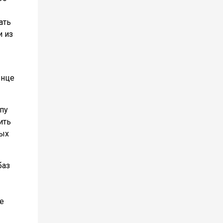
ать
и из
онце
пу
ить
ных
баз
е