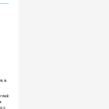
я, в
углей
х
о с