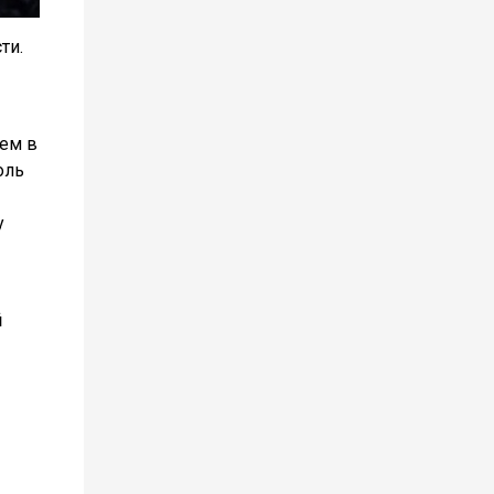
ти.
ием в
оль
у
й