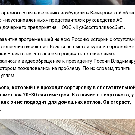
 сортового угля населению возбудили в Кемеровской облас
о «неустановленных» представителях руководства АО
ее дочернего предприятия – ООО «Кузбасстопливосбыт».
азвития прогремевшей на всю Россию истории с отсутств
отопления населения. Власти не смогли купить сортовой уг
ей – никто не согласился продавать топливо ниже
 записали видеообращение к президенту России Владимир
отором пожаловались на проблему. По их словам, топить
углем.
вого, который не проходит сортировку в обогатительно
иаметров 20–30 сантиметров. В отличие от сортового, у
 как он не подходит для домашних котлов. Он сгорает,
.