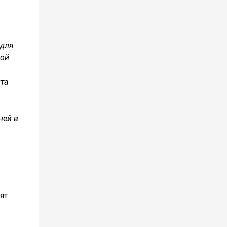
 для
кой
нта
ней в
ят