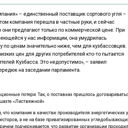
мпания» – единственный поставщик сортового угля –
отом компания перешла в частные руки, и сейчас
ю они предлагают только по коммерческой цене. При
имеющейся у нас информации, она умудрилась
ну по ценам значительно ниже, чем для кузбассовцев.
низких цен для других потребителей кто-то пытается
телей Кузбасса. Это недопустимо», – заявил
Середюк на заседании парламента.
ационные потери. Так, о поставках пришлось договариватьс
 шахте «Листвяжной».
и, что компания в качестве производителя энергетических 
нвесторов, а не на базе приватизированных угледобывающи
ричем подчеркивается, что развитие организации проходил