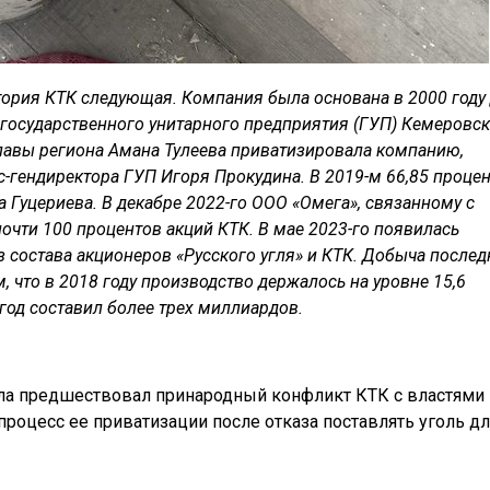
тория КТК следующая. Компания была основана в 2000 году
 государственного унитарного предприятия (ГУП) Кемеровс
лавы региона Амана Тулеева приватизировала компанию,
с-гендиректора ГУП Игоря Прокудина. В 2019-м 66,85 проце
 Гуцериева. В декабре 2022-го ООО «Омега», связанному с
очти 100 процентов акций КТК. В мае 2023-го появилась
 состава акционеров «Русского угля» и КТК. Добыча послед
м, что в 2018 году производство держалось на уровне 15,6
год составил более трех миллиардов.
ла предшествовал принародный конфликт КТК с властями
процесс ее приватизации после отказа поставлять уголь дл