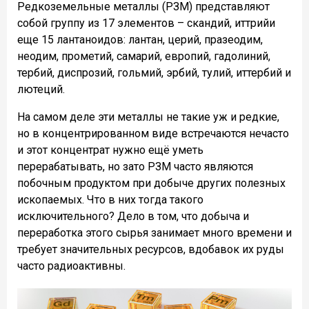
Редкоземельные металлы (РЗМ) представляют
собой группу из 17 элементов –
скандий
,
иттрий
и
еще 15 лантаноидов:
лантан
,
церий
,
празеодим
,
неодим
,
прометий
,
самарий
,
европий
,
гадолиний
,
тербий
,
диспрозий
,
гольмий
,
эрбий
,
тулий
,
иттербий
и
лютеций
.
На самом деле эти металлы не такие уж и редкие,
но в концентрированном виде встречаются нечасто
и этот концентрат нужно ещё уметь
перерабатывать, но зато РЗМ часто являются
побочным продуктом при добыче других полезных
ископаемых. Что в них тогда такого
исключительного? Дело в том, что добыча и
переработка этого сырья занимает много времени и
требует значительных ресурсов, вдобавок их руды
часто радиоактивны.