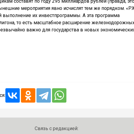
кам составят по году 295 миллиардов рублей (правда, это
нынешние мероприятия явно исчислят тем же порядком. «
ой выполнение их инвестпрограммы. А эта программа
лигона, то есть масштабное расширение железнодорожны
 чрезвычайно важно для государства в новых экономически
ся:
Связь с редакцией: