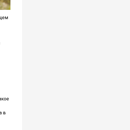
ющем
и
акое
а в