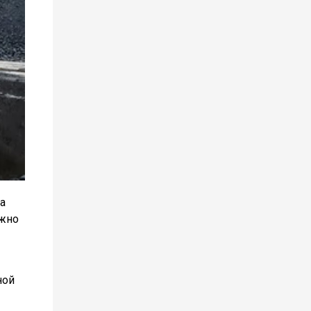
а
ажно
ной