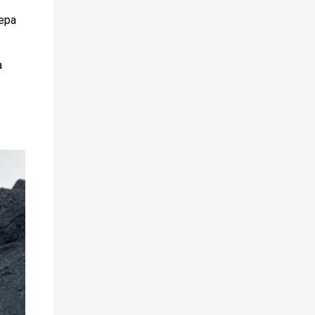
ера
а