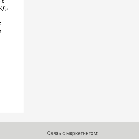
 с
РЖД»
х
х
Связь с маркетингом: