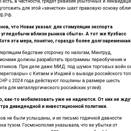
 есть, в частности, грядет ревизия убыточных и ликвидаци
готовить для этой «зачистки» шахт правовую основу обл
Б.РФ.
ов, что Новак указал: для стимуляции экспорта
угледобычи вблизи рынков сбыта». А тот же Кузбасс
Хотя эта мера, понятно, гораздо более долговременная
терпящим бедствие отсрочку по налогам, Минтруд,
гионами должны разработать программы переобучения и
тников. При деле даже МИД: под шумок торговых войн о
ереговоры» с Китаем и Индией о выводе российского то
 КНР с 2024 года действуют пошлины в размере шесть
нта для металлургического российских углей).
, как-то мобилизовать уже не надеются. От них не жду
тра дивидендной и инвестиционной политики.
ов не были услышаны, и их письмо годичной давности
а тузом. Госмонополия указывала, что ее убытки от