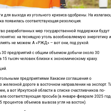
 для выхода из угольного кризиса одобрены. На излага
ка появилась соответствующая резолюция.
ство разработанных мер государственной поддержки будут
понятно: на теснящую уголь возобновляемую энергетику 
иять не можем. А «РЖД» – вот они, под рукой.
 А 30 предприятий с общим объемом добычи около 30
а 15 тысяч человек близки к экономическому краху.
щий.
угольными предприятиями Хакасии соглашения о
о железной дороге в восточном направлении на экспорт. Т
е, а вот Иркутской области в списке счастливчиков по-
упала соответствующая просьба (в январе-феврале 2025 год
5 процентов объемов вывоза угля на восток).