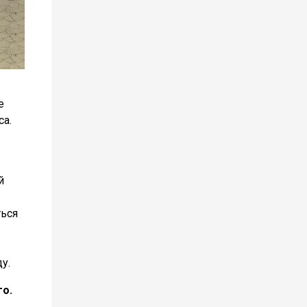
е
са.
й
ться
у.
го.