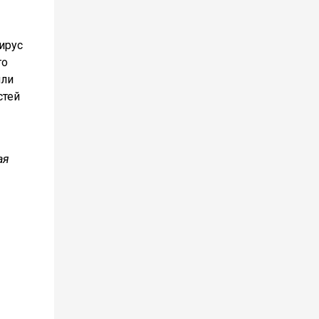
ирус
го
или
стей
ая