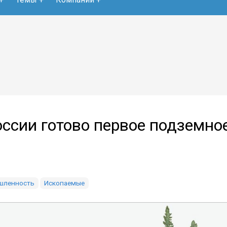
оссии готово первое подземно
шленность
Ископаемые