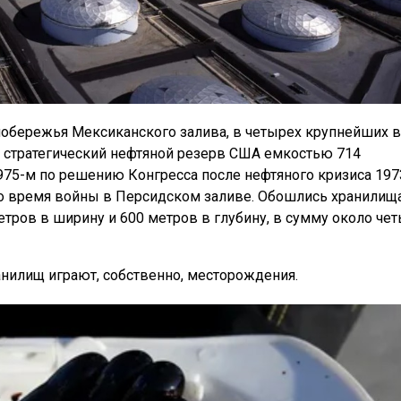
побережья Мексиканского залива, в четырех крупнейших в
 стратегический нефтяной резерв США емкостью 714
975-м по решению Конгресса после нефтяного кризиса 197
во время войны в Персидском заливе. Обошлись хранилища
тров в ширину и 600 метров в глубину, в сумму около че
нилищ играют, собственно, месторождения.