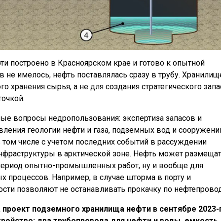
и построено в Красноярском крае и готово к опытной
в не имелось, нефть поставлялась сразу в трубу. Хранилищ
о хранения сырья, а не для создания стратегического запа
точкой.
ые вопросы недропользования: экспертиза запасов и
вления геологии нефти и газа, подземных вод и сооружени
в том числе с учетом последних событий в рассуждении
 инфраструктуры в арктической зоне. Нефть может размеща
 период опытно-промышленных работ, ну и вообще для
х процессов. Например, в случае шторма в порту и
ости позволяют не останавливать прокачку по нефтепровод
проект подземного хранилища нефти в сентябре 2023-
ройство: два трубопровода для нефти и воды, емкость,