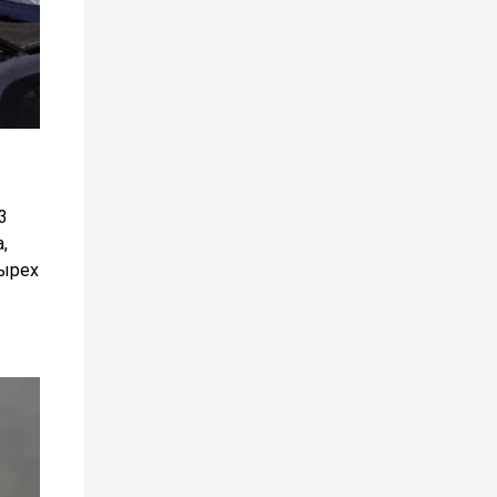
3
,
тырех