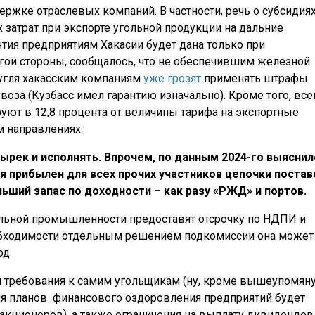
ржке отраслевых компаний. В частности, речь о субсидиях
 затрат при экспорте угольной продукции на дальние
антия предприятиям Хакасии будет дана только при
гой стороны, сообщалось, что не обеспечившим железной
 угля хакасским компаниям
уже грозят
применять штрафы.
ывоза (Кузбасс имел гарантию изначально). Кроме того, вс
ют в 12,8 процента от величины тарифа на экспортные
м направлениях.
ырек и исполнять. Впрочем, по данным 2024-го выяснил
я прибылен для всех прочих участников цепочки постав
ьший запас по доходности – как разу «РЖД» и портов.
ольной промышленности предоставят отсрочку по НДПИ и
обходимости отдельным решением подкомиссии она может
од.
и требования к самим угольщикам (ну, кроме вышеупомян
ия планов финансового оздоровления предприятий будет
кционеров), а также ограничения на выплату дивидендов