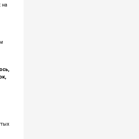
 на
ем
ось,
ок,
утых
,