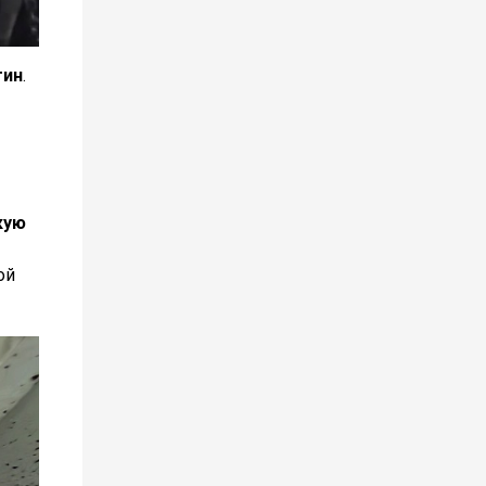
тин
.
кую
ой