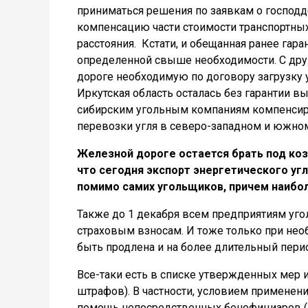
приниматься решения по заявкам о господде
компенсацию части стоимости транспортных
расстояния. Кстати, и обещанная ранее гар
определенной свыше необходимости. С дру
дороге необходимую по договору загрузку
Иркутская область осталась без гарантии в
сибирским угольным компаниям компенсиру
перевозки угля в северо-западном и южно
Железной дороге остается брать под коз
что сегодня экспорт энергетического угл
помимо самих угольщиков, причем наибол
Также до 1 декабря всем предприятиям уг
страховым взносам. И тоже только при не
быть продлена и на более длительный пери
Все-таки есть в списке утвержденных мер 
штрафов). В частности, условием применен
помощь непосредственных бенефициаров (а