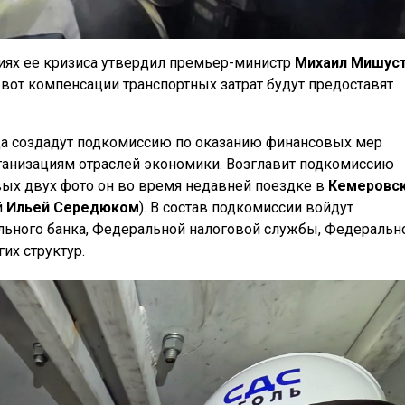
иях ее кризиса утвердил премьер-министр
Михаил Мишус
а вот компенсации транспортных затрат будут предоставят
да создадут подкомиссию по оказанию финансовых мер
анизациям отраслей экономики. Возглавит подкомиссию
вых двух фото он во время недавней поездке в
Кемеровс
й
Ильей Середюком
). В состав подкомиссии войдут
льного банка, Федеральной налоговой службы, Федеральн
их структур.