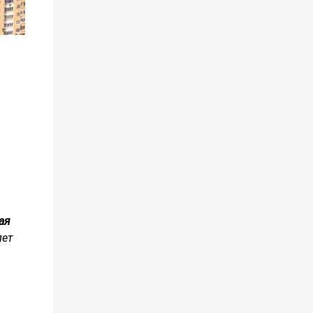
ая
лет