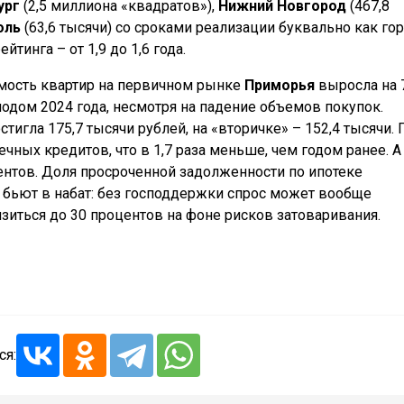
ург
(2,5 миллиона «квадратов»),
Нижний Новгород
(467,8
оль
(63,6 тысячи) со сроками реализации буквально как го
тинга – от 1,9 до 1,6 года.
имость квартир на первичном рынке
Приморья
выросла на 
одом 2024 года, несмотря на падение объемов покупок.
тигла 175,7 тысячи рублей, на «вторичке» – 152,4 тысячи. 
чных кредитов, что в 1,7 раза меньше, чем годом ранее. А
нтов. Доля просроченной задолженности по ипотеке
ты бьют в набат: без господдержки спрос может вообще
изиться до 30 процентов на фоне рисков затоваривания.
ся: