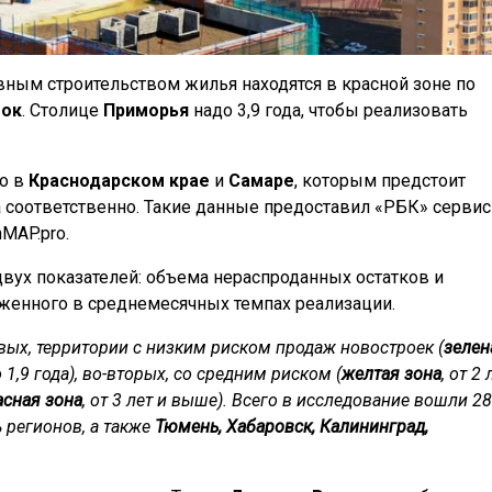
вным строительством жилья находятся в красной зоне по
ток
. Столице
Приморья
надо 3,9 года, чтобы реализовать
ко в
Краснодарском крае
и
Самаре
, которым предстоит
да соответственно. Такие данные предоставил «РБК» сервис
MAP.pro.
вух показателей: объема нераспроданных остатков и
женного в среднемесячных темпах реализации.
рвых, территории с низким риском продаж новостроек (
зелен
 1,9 года), во-вторых, со средним риском (
желтая зона
, от 2 
асная зона
, от 3 лет и выше). Всего в исследование вошли 28
 регионов, а также
Тюмень, Хабаровск, Калининград,