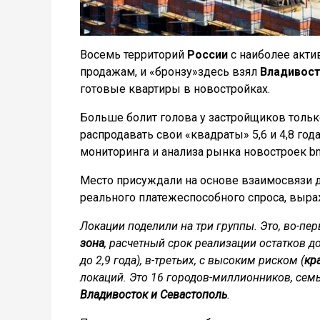
Восемь территорий
России
с наиболее акти
продажам, и «бронзу»здесь взял
Владивос
готовые квартиры в новостройках.
Больше болит голова у застройщиков толь
распродавать свои «квадраты» 5,6 и 4,8 го
мониторинга и анализа рынка новостроек bn
Место присуждали на основе взаимосвязи д
реального платежеспособного спроса, выра
Локации поделили на три группы. Это, во-пе
зона
, расчетный срок реализации остатков до
до 2,9 года), в-третьих, с высоким риском (
кр
локаций. Это 16 городов-миллионников, семь
Владивосток и Севастополь
.