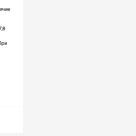
рячие
7,8
При