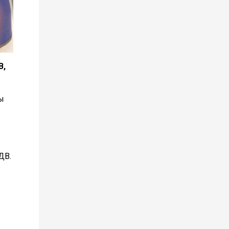
В,
ы
ДВ.