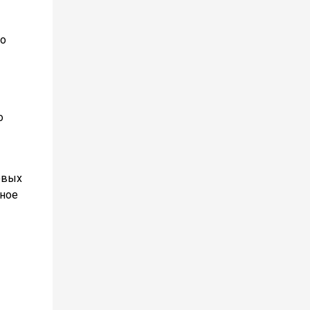
ро
о
овых
нное