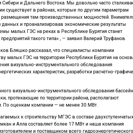
 Сибири и Дальнего Востока. Мы довольно часто сталкив
ии существует в районах, которые по другим параметрам
 размещения там производственных мощностей. Внимател
и данных и проанализировав экономические результаты
темы малых ГЭС на реках в Республике Бурятия станет
едприятий такого типа» , — заявил Валерий Труфанов.
ов Бляшко рассказал, что специалисты компании
ву малых ГЭС на территории Республики Бурятия на основ
ения визуально-инструментального обследования
ергетических характеристик, разработки расчётно-графич
чного визуально-инструментального обследования бассей
еки, протекающие по территории района, располагают
. По оценкам компании — не менее 30 МВт.
агаемых к строительству МГЭС в составе двухступенчаты
румкан и Алла составляет более 17 МВт и наша компания
зготовителем и поставщиком всего гидроэнергетическог