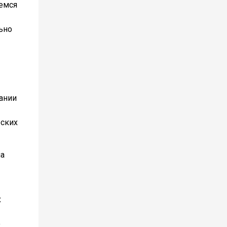
аемся
ьно
ании
еских
на
х
о