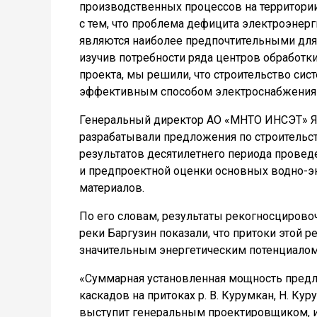
производственных процессов на территории
с тем, что проблема дефицита электроэнерг
являются наиболее предпочтительными для
изучив потребности ряда центров обработк
проекта, мы решили, что строительство сис
эффективным способом электроснабжения пр
Генеральный директор АО «МНТО ИНСЭТ» Як
разрабатывали предложения по строительст
результатов десятилетнего периода провед
и предпроектной оценки основных водно-эн
материалов.
По его словам, результаты рекогносцирово
реки Баргузин показали, что притоки этой р
значительным энергетическим потенциалом
«Суммарная установленная мощность предл
каскадов на притоках р. В. Курумкан, Н. Ку
выступит генеральным проектировщиком, и