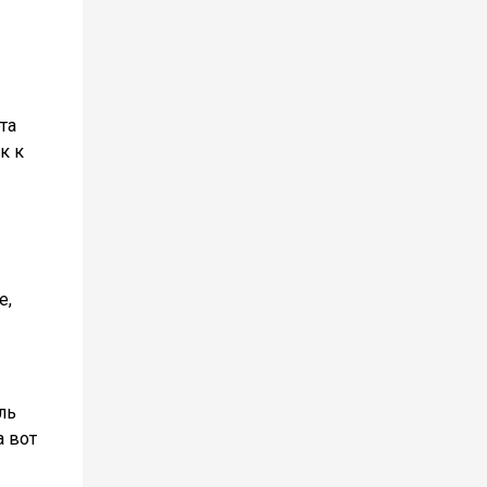
та
к к
е,
ль
а вот