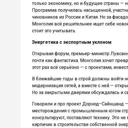
только экономику, но и будущее страны — 
Программа получилась насыщенной, участн
чиновников из России и Китая. Но за фаса
Монголия всё решительнее ищет себе новое
стоит это учитывать.
Энергетика с экспортным уклоном
Открывая форум, премьер-министр Лувсанн
почти как фантастика. Монголия хочет превр
этот раз всё серьёзно — с проектами, инве
В ближайшие годы в строй должны войти н
модернизация сетей, а вместе с ней — откр
Но за закрытыми дверями обсуждалась и св
Говорили и про проект Дорнод–Сайншанд —
месторождения с промышленным югом стран
консультируют, поставляют технику. Это н
кирпичик в строительстве собственной эне