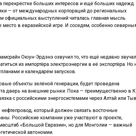
на перекрёстке больших интересов и ещё больших надежд.
ики — от международных корпораций до региональных
дом официальных выступлений читалась главная мысль.
 место в евразийской игре. И соседям, особенно северны
амсрайн Оюун-Эрдэнэ озвучил то, что ещё недавно звуча
атиться из импортёра электроэнергии в её экспортёра. Но 
стпланами и календарём запусков.
овые объекты зелёной генерации, будет проведена
ыта дверь на внешние рынки. Пока — преимущественно в К
язка с российскими энергосистемами через Алтай или Тыв
 нефтепровод, который должен связать восточные
ы. Российские компании уже участвуют в проекте,
е масштаб «Большой Евразии», но для Монголии — важный
ргетической автономии.