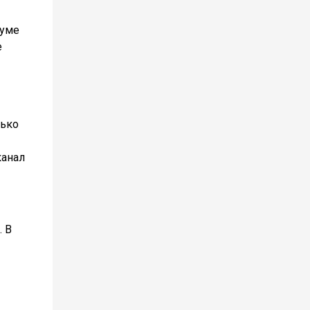
руме
е
лько
канал
 В