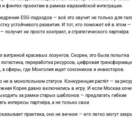
м и финтех-проектам в рамках евразийской интеграции.
едрение ESG-подходов — всё это звучит не только для гал
тку устойчивого развития. И тот, кто поможет ей в этом —
— получит не просто контракт, а стратегического партнёра.
л витриной красивых лозунгов. Скорее, это была попытка
 логистика, переработка ресурсов, цифровая трансформац
, а сферы, где Монголия ищет союзников и инвесторов.
о не в монопольном статусе. Конкуренция растёт — за ресу
Южная Корея давно включились в игру. И если Москва хоче
выходить за рамки старых шаблонов — предлагать гибкие
ть интересы партнёра, а не только свои.
оказывает практика, оно не вечное — его легко могут закр