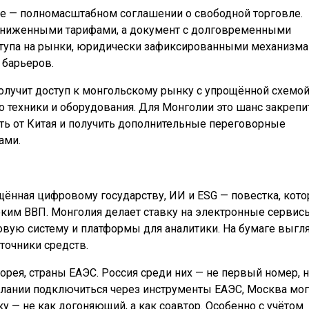
е — полномасштабном соглашении о свободной торговле.
 пониженными тарифами, а документ с долговременными
ступа на рынки, юридически зафиксированными механизм
 барьеров.
получит доступ к монгольскому рынку с упрощённой схемо
о техники и оборудования. Для Монголии это шанс закрепи
сть от Китая и получить дополнительные переговорные
ами.
щённая цифровому государству, ИИ и ESG — повестка, кото
оким ВВП. Монголия делает ставку на электронные сервис
овую систему и платформы для аналитики. На бумаге выгл
точники средств.
рея, страны ЕАЭС. Россия среди них — не первый номер, н
желании подключиться через инструменты ЕАЭС, Москва мо
 — не как догоняющий, а как соавтор. Особенно с учётом