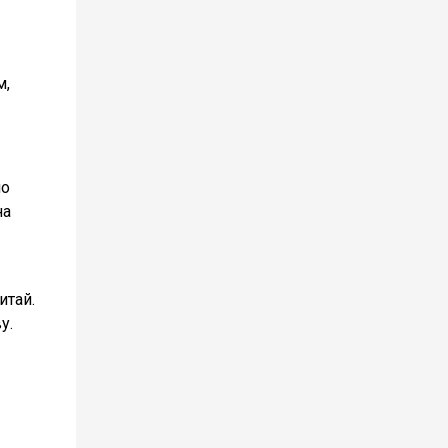
м,
ло
на
итай.
у.