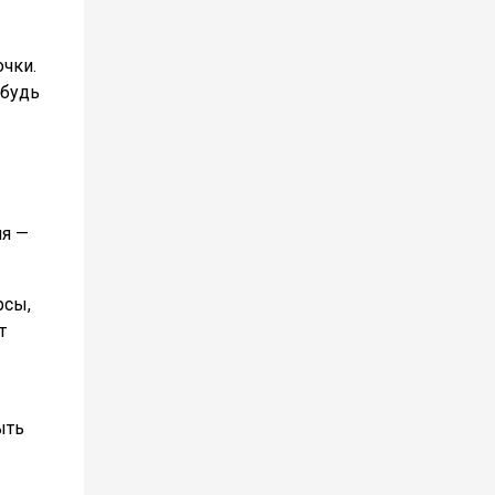
очки.
 будь
ия —
рсы,
т
ыть