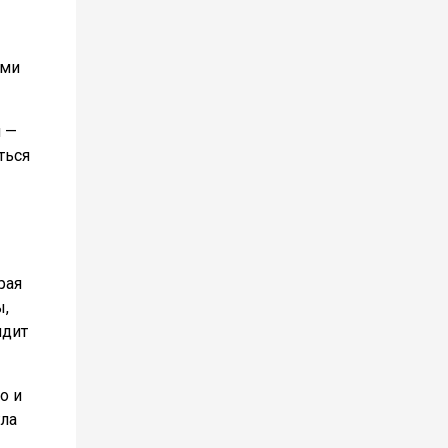
ами
й —
ться
рая
ы,
ядит
о и
гла