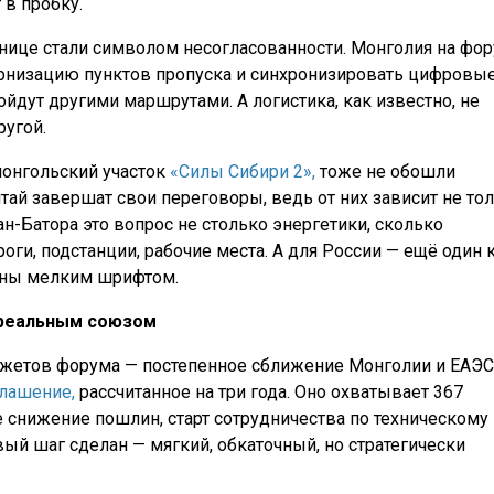
 в пробку.
ранице стали символом несогласованности. Монголия на фо
рнизацию пунктов пропуска и синхронизировать цифровы
йдут другими маршрутами. А логистика, как известно, не
ругой.
монгольский участок
«Силы Сибири 2»,
тоже не обошли
итай завершат свои переговоры, ведь от них зависит не то
лан-Батора это вопрос не столько энергетики, сколько
оги, подстанции, рабочие места. А для России — ещё один 
саны мелким шрифтом.
 реальным союзом
етов форума — постепенное сближение Монголии и ЕАЭС.
лашение,
рассчитанное на три года. Оно охватывает 367
е снижение пошлин, старт сотрудничества по техническому
ый шаг сделан — мягкий, обкаточный, но стратегически