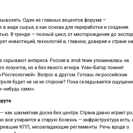
 вывозить. Один из главных акцентов форума —
в виде сырья, а как основа для переработки и создания
ью. В тренде — полный цикл, от месторождения до экспор
ует инвестиций, технологий и, главное, доверия к стране ка
 скрывают интереса. Россия в этой теме упоминалась на
 лозунгов, но и без явного игнора. Улан-Батор помнит
Росгеологией». Вопрос в другом. Готовы ли российские
троля будет не на их стороне? Пока складывается ощущени
к-нибудь само».
шруте
— как шахматная доска без центра. Страна давно играет ро
о всё упирается в старую болезнь — инфраструктура есть, 
таревшие КПП, несовпадающие регламенты. Речь вроде о