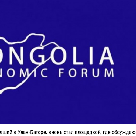
ший в Улан-Баторе, вновь стал площадкой, где обсуждаю