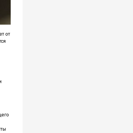
ет от
тся
и
щего
иты