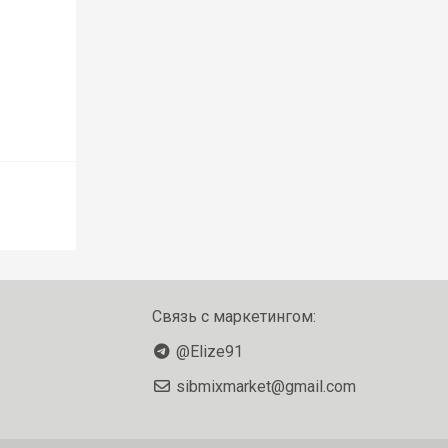
Связь с маркетингом:
@Elize91
sibmixmarket@gmail.com