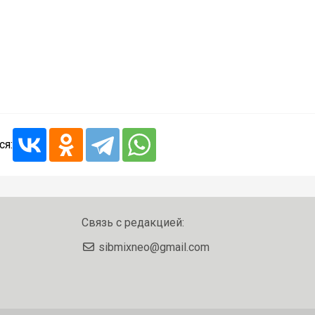
ся:
Связь с редакцией:
sibmixneo@gmail.com