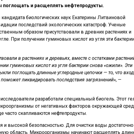
ы поглощать и расщеплять нефтепродукты.
 кандидата биологических наук Екатерины Литвиновой
идации последствий экологических катастроф. Ученые
ственным образом присутствовали в древних растениях и
угле. При получении гуминовых кислот из угля эти бактери
вовали в растениях и деревьях, вместе с остатками растени
ении гуминовых кислот из угля бактерии снова «ожили». Эти
кли поглощать длинные углеродные цепочки — то, что вход
к» поможет ликвидировать последствия загрязнений»
, —
 исследователи разработали специальный биогель. Этот ге
икроорганизмы от негативных факторов окружающей сред
де часто скапливаются нефтепродукты.
ия и высокой безопасностью. Для очистки воды достаточно
енную область. Микроорганизмы начинают расщеплять дли