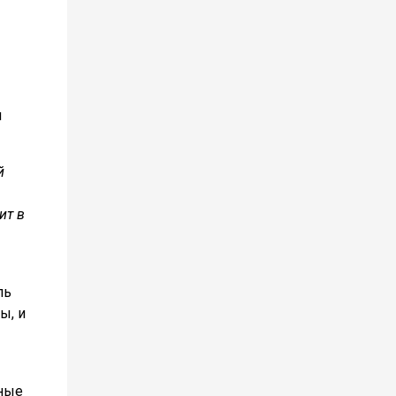
и
й
ит в
ль
ы, и
нные