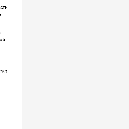
асти
е
а
ой
 750