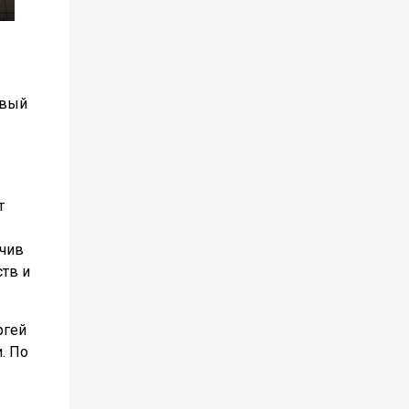
рвый
т
ичив
ств и
ргей
. По