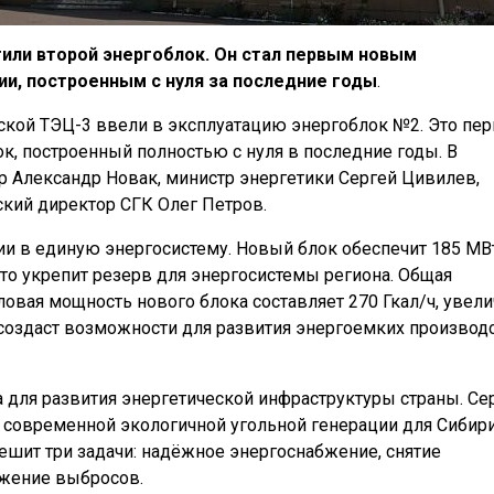
тили второй энергоблок. Он стал первым новым
ии, построенным с нуля за последние годы
.
ярской ТЭЦ-3 ввели в эксплуатацию энергоблок №2. Это пе
к, построенный полностью с нуля в последние годы. В
 Александр Новак, министр энергетики Сергей Цивилев,
ский директор СГК Олег Петров.
ии в единую энергосистему. Новый блок обеспечит 185 МВ
то укрепит резерв для энергосистемы региона. Общая
овая мощность нового блока составляет 270 Гкал/ч, увел
 создаст возможности для развития энергоемких производ
 для развития энергетической инфраструктуры страны. Се
 современной экологичной угольной генерации для Сибири
ешит три задачи: надёжное энергоснабжение, снятие
ижение выбросов.