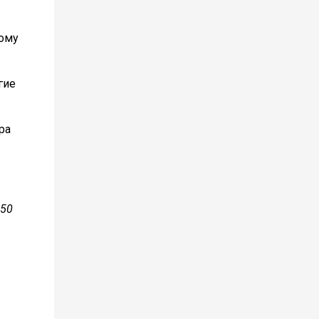
ному
гие
ра
 50