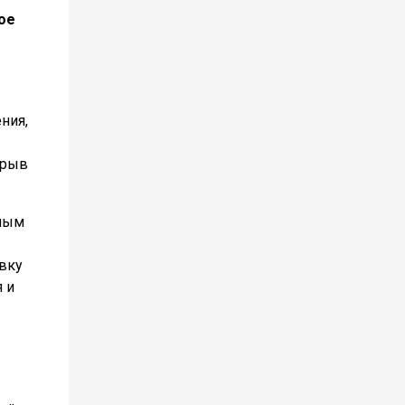
ое
ния,
орыв
мным
авку
 и