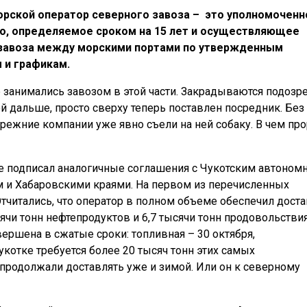
орской оператор северного завоза – это уполномоченн
о, определяемое сроком на 15 лет и осуществляющее
 завоза между морскими портами по утвержденным
и графикам.
е занимались завозом в этой части. Закрадываются подозре
ой дальше, просто сверху теперь поставлен посредник. Без
прежние компании уже явно съели на ней собаку. В чем пр
же подписал аналогичные соглашения с Чукотским автоно
м и Хабаровскими краями. На первом из перечисленных
Отчитались, что оператор в полном объеме обеспечил дост
ячи тонн нефтепродуктов и 6,7 тысячи тонн продовольствия
ершена в сжатые сроки: топливная – 30 октября,
укотке требуется более 20 тысяч тонн этих самых
 продолжали доставлять уже и зимой. Или он к северному