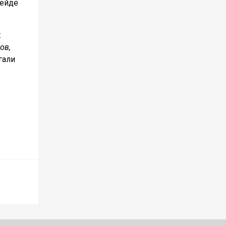
рейде
:
ов,
гали