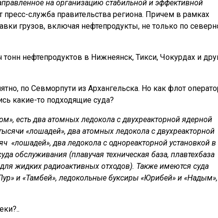
направленное на организацию стабильной и эффективной
т пресс-служба правительства региона. Причем в рамках
вки грузов, включая нефтепродукты, не только по север
яч тонн нефтепродуктов в Нижнеянск, Тикси, Чокурдах и дру
нятно, по Севморпути из Архангельска. Но как флот операто
ись какие-то подходящие суда?
ом», есть два атомных ледокола с двухреакторной ядерной
тысячи «лошадей», два атомных ледокола с двухреакторной
яч «лошадей», два ледокола с однореакторной установкой в
уда обслуживания (плавучая техническая база, плавтехбаза
для жидких радиоактивных отходов). Также имеются суда
Пур» и «Тамбей», ледокольные буксиры «Юрибей» и «Надым»,
ки?..