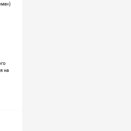
ома»)
ого
я на