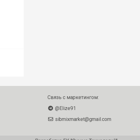
Связь с маркетингом:
@Elize91
sibmixmarket@gmail.com