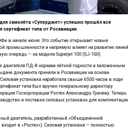
 для самолёта «Суперджет» успешно прошёл все
 сертификат типа от Росавиации.
Фе в начале июня. Это событие открывает новые
ой промышленности и напрямую влияет на развитие лине
ую очередь — на модели Superjet 100 (SJ-100).
ие двигателя ПД-8 нормам лётной годности и заложенным
ыдаче документа приняли в Росавиации на основе
Силовая установка наработала свыше 6500 часов в ходе
Сертификат типа был вручен генеральному директору
рации Госкорпорации Ростех Александру Грачёву. Теперь
зводство и поставки силовых установок для комплектаци
рный двигатель, разработанный «Объединённой
входит в «Ростех»). Силовая установка — полностью