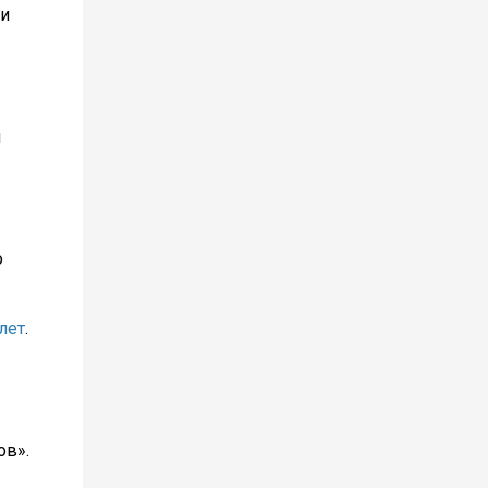
 и
я
о
лет
.
ов».