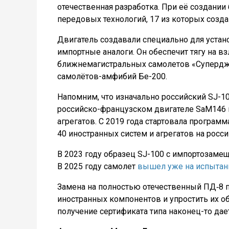
отечественная разработка. При её создани
передовых технологий, 17 из которых созд
Двигатель создавали специально для устан
импортные аналоги. Он обеспечит тягу на в
ближнемагистральных самолетов «Суперджет
самолётов-амфибий Бе-200.
Напомним, что изначально российский SJ-100
российско-французском двигателе SaM146 
агрегатов. С 2019 года стартовала програм
40 иностранных систем и агрегатов на росси
В 2023 году образец SJ-100 с импортозам
В 2025 году самолет
вышел уже на испытан
Замена на полностью отечественный ПД‑8 п
иностранных компонентов и упростить их о
получение сертификата типа наконец-то да