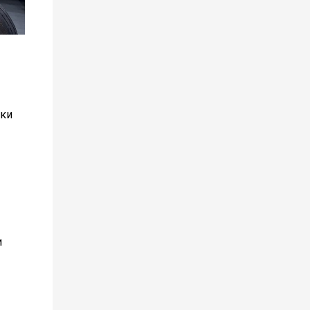
йки
и