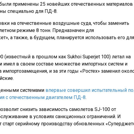
и были применены 25 новейших отечественных материалов
аны специально для ПД-8.
овки на отечественные воздушные суда, чтобы заменить
злетном режиме 8 тонн. Предназначен для
», а также, в будущем, планируется использовать его дл
 (известный в прошлом как Sukhoi Superjet 100) летал на
и имел в своем составе множестве импортных систем и
ма импортозамещения, и за эти годы «Ростех» заменил окол
йские.
ещенными системами
впервые совершил испытательный по
ия с отечественным двигателем ПД-8
.
озволит снизить зависимость самолетов SJ-100 от
бслуживание в условиях санкционных ограничений. И
ет старт серийному производству обновленных «Суперджет