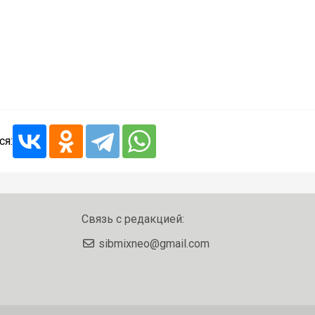
ся:
Связь с редакцией:
sibmixneo@gmail.com