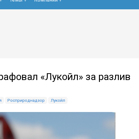
рафовал «Лукойл» за разлив
я
Росприроднадзор
Лукойл