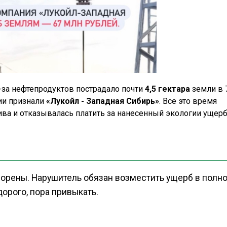
з-за нефтепродуктов пострадало почти
4,5 гектара
земли в 
ии признали
«Лукойл - Западная Сибирь»
. Все это время
ива и отказывалась платить за нанесенный экологии ущерб
орены. Нарушитель обязан возместить ущерб в полн
орого, пора привыкать.