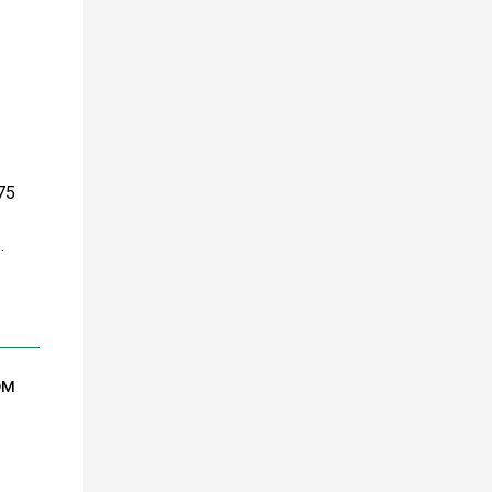
75
.
ом