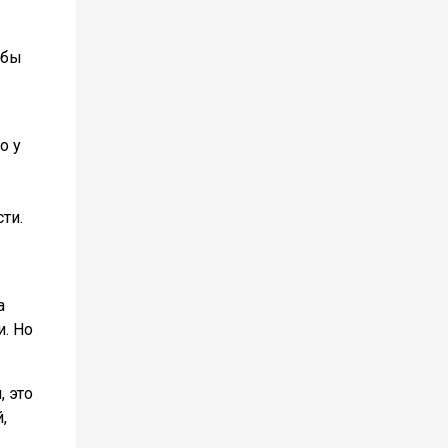
обы
о у
ти.
а
и. Но
, это
,