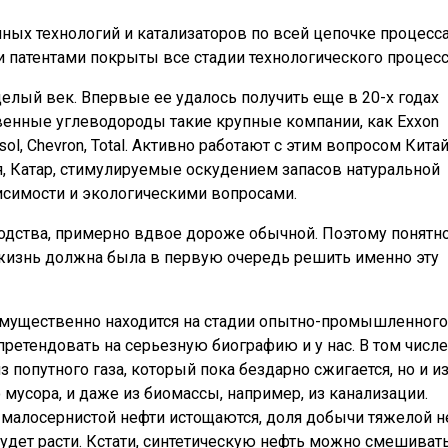
ных технологий и катализаторов по всей цепочке процесс
и патентами покрыты все стадии технологического процесс
целый век. Впервые ее удалось получить еще в 20-х годах
венные углеводороды такие крупные компании, как Exxon
, Sasol, Chevron, Total. Активно работают с этим вопросом Китай
я, Катар, стимулируемые оскудением запасов натуральной
исимости и экологическими вопросами.
одства, примерно вдвое дороже обычной. Поэтому понятно
жизнь должна была в первую очередь решить именно эту
еимущественно находится на стадии опытно-промышленного
претендовать на серьезную биографию и у нас. В том числе
з попутного газа, который пока бездарно сжигается, но и и
 мусора, и даже из биомассы, например, из канализации.
й малосернистой нефти истощаются, доля добычи тяжелой 
дет расти. Кстати, синтетическую нефть можно смешивать