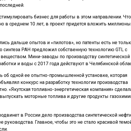
последней.
стимулировать бизнес для работы в этом направлении. Чт
о в среднем 10 лет, в проект придется вложить миллионы
лись дальше опытов и «пилотов», но патенты есть не тольк
го синтеза РАН предложил собственную технологию GTL с
еществом. Мини-заводы по производству синтетической
работки и воды с 2017 года действуют в Челябинской облас
ось об одной ее опытно-промышленной установке, которая
объявлял конкурс на разработку технологии производства
стно. «Якутская топливно-энергетическая компания» сделал
 выпускать моторные топлива и другие продукты газохими
одвинет в России дело производства синтетической нефти
руководства. Главное, чтобы это не стало красивой темой
сли.