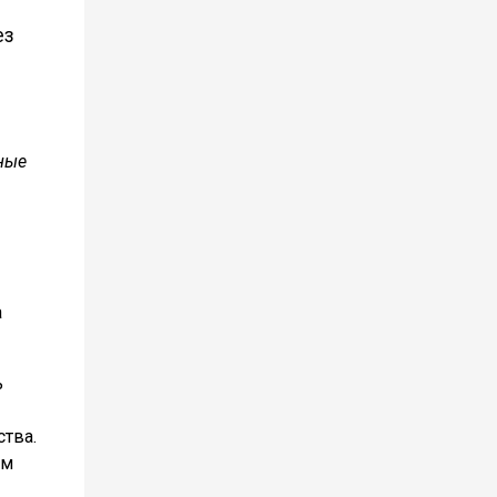
ез
нные
а
ь
ства.
ум