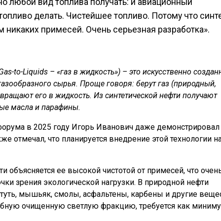
но любой вид топлива получать: и авиационный
топливо делать. Чистейшее топливо. Потому что синт
ам никаких примесей. Очень серьезная разработка».
as-to-Liquids – «газ в жидкость») – это искусственно созда
азообразного сырья. Проще говоря: берут газ (природный,
вращают его в жидкость. Из синтетической нефти получают
ные масла и парафины.
форума в 2025 году Игорь Иванович даже демонстрировал
е отмечал, что планируется внедрение этой технологии н
и объясняется ее высокой чистотой от примесей, что очен
очки зрения экологической нагрузки. В природной нефти
туть, мышьяк, смолы, асфальтены, карбены и другие веще
обную очищенную светлую фракцию, требуется как миним