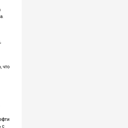
а
а.
,
, что
з
нефти
 с