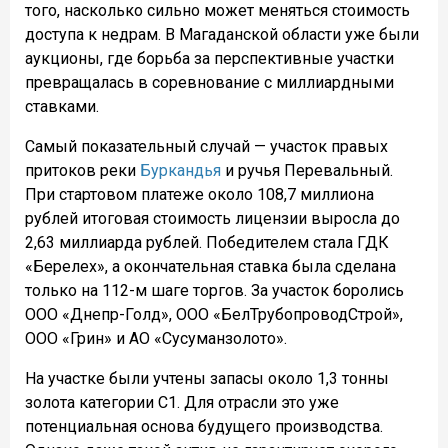
того, насколько сильно может меняться стоимость
доступа к недрам. В Магаданской области уже были
аукционы, где борьба за перспективные участки
превращалась в соревнование с миллиардными
ставками.
Самый показательный случай — участок правых
притоков реки
Буркандья
и ручья Перевальный.
При стартовом платеже около 108,7 миллиона
рублей итоговая стоимость лицензии выросла до
2,63 миллиарда рублей. Победителем стала ГДК
«Берелех», а окончательная ставка была сделана
только на 112-м шаге торгов. За участок боролись
ООО «Днепр-Голд», ООО «БелТрубопроводСтрой»,
ООО «Грин» и АО «Сусуманзолото».
На участке были учтены запасы около 1,3 тонны
золота категории С1. Для отрасли это уже
потенциальная основа будущего производства.