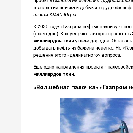
проект «
Технологии освоения трудноизвлек
технологии поиска и добычи «трудной» неф
власти ХМАО-Югры
.
К 2030 году «Газпром нефть» планирует по
(ежегодно). Как уверяют авторы проекта, 
миллиардов тонн
углеводородов. Осталось т
добывать нефть из бажена нелегко. Но «Га
решения этого «деликатного» вопроса.
Еще одно направления проекта - палеозойс
миллиардов тонн
.
«Волшебная палочка» «Газпром 