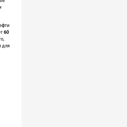
ные
и
ефти
ют
60
о,
и для