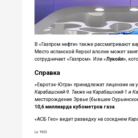
В «Газпром нефти» также рассматривают вар
Место испанской Repsol вполне может заня
сотрудничает «Газпром». Или «
Лукойл
», ко
Справка
«Евротэк-Югра» принадлежат лицензии на у
Карабашский-9. Также на Карабашский-1 и К
месторождение Эрвье (бывшее Оурьинское)
10,6 миллиарда кубометров газа
.
«АСБ Гео» ведет разведку на соседнем
Кар
Lx: 1923