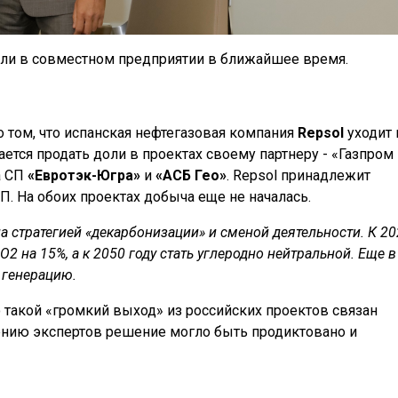
оли в совместном предприятии в ближайшее время.
о том, что испанская нефтегазовая компания
Repsol
уходит 
ается продать доли в проектах своему партнеру - «Газпром
а СП
«Евротэк-Югра»
и
«АСБ Гео»
. Repsol принадлежит
П. На обоих проектах добыча еще не началась.
 стратегией «декарбонизации» и сменой деятельности. К 20
2 на 15%, а к 2050 году стать углеродно нейтральной. Еще в
 генерацию.
 такой «громкий выход» из российских проектов связан
ению экспертов решение могло быть продиктовано и