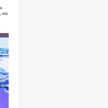
х.
, что