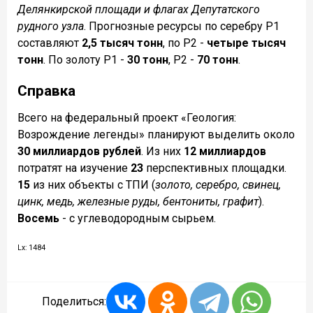
Делянкирской площади и флагах Депутатского
рудного узла
. Прогнозные ресурсы по серебру Р1
составляют
2,5 тысяч тонн
, по Р2 -
четыре тысяч
тонн
. По золоту Р1 -
30 тонн
, Р2 -
70 тонн
.
Справка
Всего на федеральный проект «Геология:
Возрождение легенды» планируют выделить около
30 миллиардов рублей
. Из них
12 миллиардов
потратят на изучение
23
перспективных площадки.
15
из них объекты с ТПИ (
золото, серебро, свинец,
цинк, медь, железные руды, бентониты, графит
).
Восемь
- с углеводородным сырьем.
Lx: 1484
Поделиться: