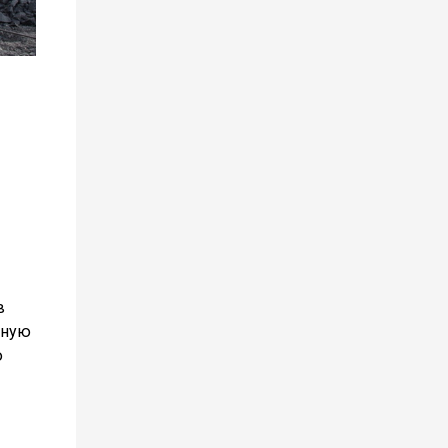
в
тную
ю