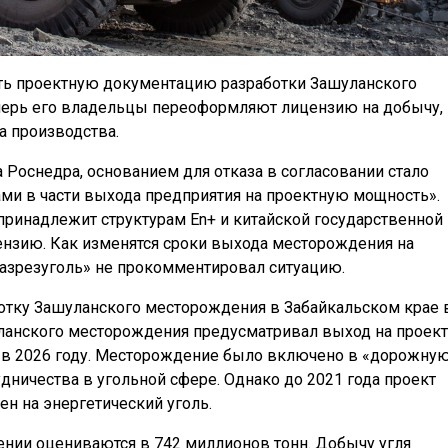
ать проектную документацию разработки Зашуланского
еперь его владельцы переоформляют лицензию на добычу,
а производства.
 Роснедра, основанием для отказа в согласовании стало
ми в части выхода предприятия на проектную мощность».
 принадлежит структурам En+ и китайской государственной
ензию. Как изменятся сроки выхода месторождения на
Разрезуголь» не прокомментировал ситуацию.
отку Зашуланского месторождения в Забайкальском крае 
уланского месторождения предусматривал выход на проек
д в 2026 году. Месторождение было включено в «дорожну
удничества в угольной сфере. Однако до 2021 года проект
н на энергетический уголь.
ии оцениваются в 742 миллионов тонн. Добычу угля