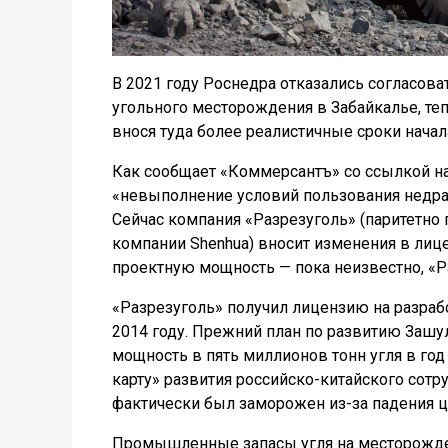
В 2021 году Роснедра отказались согласов
угольного месторождения в Забайкалье, т
внося туда более реалистичные сроки начал
Как сообщает «Коммерсантъ» со ссылкой на
«невыполнение условий пользования недра
Сейчас компания «Разрезуголь»
(паритетно
компании Shenhua)
вносит изменения в лиц
проектную мощность — пока неизвестно, «
«Разрезуголь» получил лицензию на разраб
2014 году. Прежний план по развитию Заш
мощность в пять миллионов тонн угля в го
карту» развития российско-китайского сотр
фактически был заморожен из-за падения це
Промышленные запасы угля на месторожден