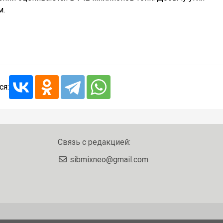
м.
ся:
Связь с редакцией:
sibmixneo@gmail.com