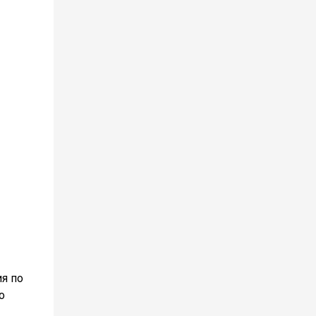
я по
о