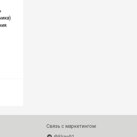
ь
ника
)
ия.
Связь с маркетингом:
@Elize91