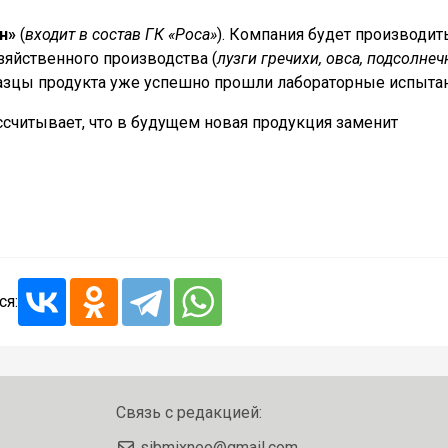
он»
(
входит в состав ГК «Роса»
). Компания будет производит
зяйственного производства (
лузги гречихи, овса, подсолнеч
разцы продукта уже успешно прошли лабораторные испытан
считывает, что в будущем новая продукция заменит
ся:
Связь с редакцией:
sibmixneo@gmail.com