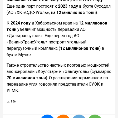
Еще один порт построят к
2023 году
в бухте Суходол
(АО «ХК «СДС-Уголь», на
12 миллионов тонн
).
К
2024 году
в Хабаровском крае на
12 миллионов
тонн
увеличит мощность перевалки АО
«Дальтрансуголь». Еще через год АО
«ВаниноТрансУголь» построит угольный
перегрузочный комплекс (
12 миллионов тонн
) в
бухте Мучке.
Также строительство частных портовых мощностей
анонсировали «Коулстар» и «Эльгауголь» (суммарно
70 миллионов тонн
). О расширении терминалов по
перевалке угля говорили представители СУЭК и
УГМК.
Lx: 966