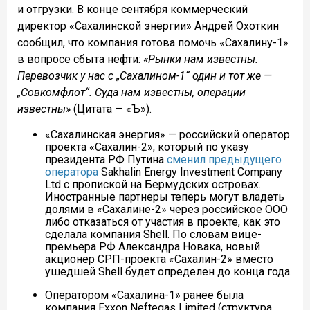
и отгрузки. В конце сентября коммерческий
директор «Сахалинской энергии» Андрей Охоткин
сообщил, что компания готова помочь «Сахалину-1»
в вопросе сбыта нефти:
«Рынки нам известны.
Перевозчик у нас с „Сахалином-1“ один и тот же —
„Совкомфлот“. Суда нам известны, операции
известны»
(Цитата — «Ъ»).
«Сахалинская энергия» — российский оператор
проекта «Сахалин-2», который по указу
президента РФ Путина
сменил предыдущего
оператора
Sakhalin Energy Investment Company
Ltd c пропиской на Бермудских островах.
Иностранные партнеры теперь могут владеть
долями в «Сахалине-2» через российское ООО
либо отказаться от участия в проекте, как это
сделала компания Shell. По словам вице-
премьера РФ Александра Новака, новый
акционер СРП-проекта «Сахалин-2» вместо
ушедшей Shell будет определен до конца года.
Оператором «Сахалина-1» ранее была
компания Exxon Neftegas Limited (структура