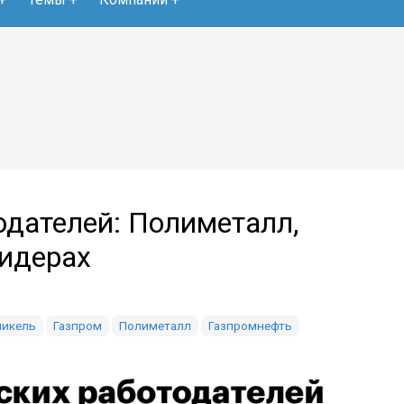
одателей: Полиметалл,
лидерах
никель
Газпром
Полиметалл
Газпромнефть