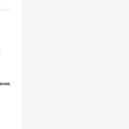
:
ания,
,