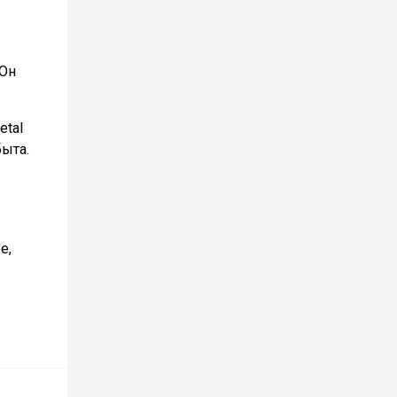
 Он
etal
быта.
е,